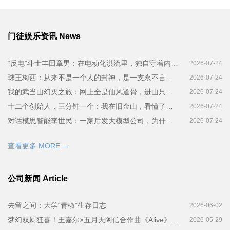
门徒娱乐资讯 News
“反电”斗士丰田章男：在电动化洪流里，独自守着内燃机的时代残局
2026-07-24
球王梅西：从来不是一个人的封神，是一支永不言败的团队
2026-07-24
我的武当山幻灭之旅：网上全是仙风道骨，进山只剩漫天生意
2026-07-24
十二个创始人，三分钟一个：我在旧金山，看懂了硅谷现在在赌什么
2026-07-24
对话模思智能李世民：一家后发大模型公司，为什么从语音重新开始
2026-07-24
查看更多 MORE →
公司新闻 Article
去留之间：大学“青椒”生存日志
2026-06-02
梦幻双厨狂喜！王嘉尔×五月天阿信合作曲《Alive》正式首发，摇滚与张力声线碰撞，以音乐致敬心底渴望
2026-05-29