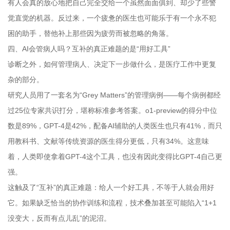
有人会真的放心地把自己完全交给一个虽然面面俱到、却少了些警
觉直觉的机器。反过来，一个疲惫的医生也可能乐于有一个永不犯
困的助手，替他补上那些因为疲劳而被忽略的角落。
四、AI会管病人吗？互补的真正难题的是“用好工具”
诊断之外，如何管理病人、决定下一步做什么，是医疗工作中更复
杂的部分。
研究人员用了一套名为“Grey Matters”的管理病例——每个病例都经
过25位专家共识打分，堪称标准参考答案。o1-preview的得分中位
数是89%，GPT-4是42%，配备AI辅助的人类医生也只有41%，而只
用教科书、文献等传统资源的医生得分更低，只有34%。这意味
着，人类即使拿着GPT-4这个工具，也没有因此变得比GPT-4自己更
强。
这触及了“互补”的真正难题：给人一个好工具，不等于人就会用好
它。如果缺乏恰当的协作训练和流程，技术叠加甚至可能陷入“1+1
没变大，反而有点儿乱”的泥沼。