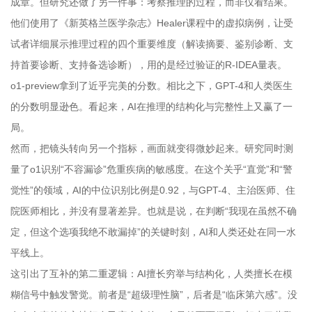
成章。但研究还做了另一件事：考察推理的过程，而非仅看结果。
他们使用了《新英格兰医学杂志》Healer课程中的虚拟病例，让受
试者详细展示推理过程的四个重要维度（解读摘要、鉴别诊断、支
持首要诊断、支持备选诊断），用的是经过验证的R-IDEA量表。
o1-preview拿到了近乎完美的分数。相比之下，GPT-4和人类医生
的分数明显逊色。看起来，AI在推理的结构化与完整性上又赢了一
局。
然而，把镜头转向另一个指标，画面就变得微妙起来。研究同时测
量了o1识别“不容漏诊”危重疾病的敏感度。在这个关乎“直觉”和“警
觉性”的领域，AI的中位识别比例是0.92，与GPT-4、主治医师、住
院医师相比，并没有显著差异。也就是说，在判断“我现在虽然不确
定，但这个选项我绝不敢漏掉”的关键时刻，AI和人类还处在同一水
平线上。
这引出了互补的第二重逻辑：AI擅长穷举与结构化，人类擅长在模
糊信号中触发警觉。前者是“超级理性脑”，后者是“临床第六感”。没