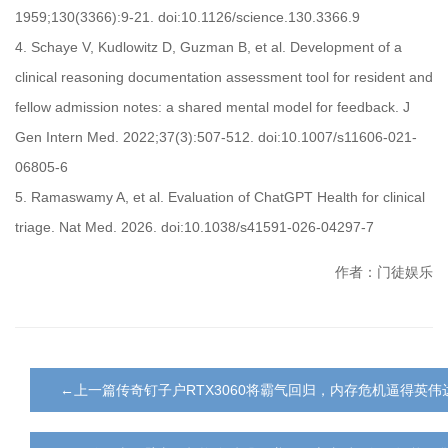
1959;130(3366):9-21. doi:10.1126/science.130.3366.9
4. Schaye V, Kudlowitz D, Guzman B, et al. Development of a
clinical reasoning documentation assessment tool for resident and
fellow admission notes: a shared mental model for feedback. J
Gen Intern Med. 2022;37(3):507-512. doi:10.1007/s11606-021-
06805-6
5. Ramaswamy A, et al. Evaluation of ChatGPT Health for clinical
triage. Nat Med. 2026. doi:10.1038/s41591-026-04297-7
作者：门徒娱乐
←上一篇传奇钉子户RTX3060将霸气回归，内存危机逼得英伟