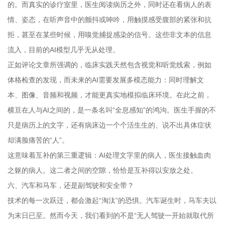
的。而真实的诊疗室里，医生阅读病历之外，同时还在看病人的表
情、姿态，在听声音中的颤抖或呻吟，用触摸感受腹部的紧张和抗
拒，甚至在某些时候，用嗅觉捕捉感染的信号。这些非文本的信息
流入，目前的AI模型几乎无从处理。
正如评论文章所强调的，临床实践天然包含视觉和听觉线索，例如
体格检查的发现，而未来的AI需要发展多模态能力：同时理解文
本、图像、音频和视频，才能更真实地模拟临床环境。在此之前，
横亘在人与AI之间的，是一条名叫“全息感知”的鸿沟。医生手握的不
只是病历上的文字，还有病床边一个个活生生的、说不出具体症状
却满脸痛苦的“人”。
这意味着互补的第三重逻辑：AI处理文字里的病人，医生接触血肉
之躯的病人。这二者之间的空隙，恰恰是互补得以安放之处。
六、汽车和马车，还是副驾驶和安全带？
技术的每一次跃迁，都会激起“淘汰”的恐惧。汽车诞生时，马车夫以
为末日已至。然而今天，我们看到的不是“无人驾驶一开始就取代所