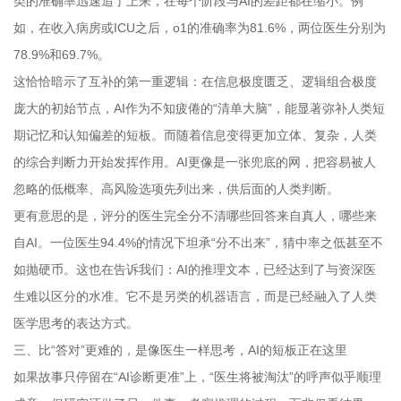
类的准确率迅速追了上来，在每个阶段与AI的差距都在缩小。例
如，在收入病房或ICU之后，o1的准确率为81.6%，两位医生分别为
78.9%和69.7%。
这恰恰暗示了互补的第一重逻辑：在信息极度匮乏、逻辑组合极度
庞大的初始节点，AI作为不知疲倦的“清单大脑”，能显著弥补人类短
期记忆和认知偏差的短板。而随着信息变得更加立体、复杂，人类
的综合判断力开始发挥作用。AI更像是一张兜底的网，把容易被人
忽略的低概率、高风险选项先列出来，供后面的人类判断。
更有意思的是，评分的医生完全分不清哪些回答来自真人，哪些来
自AI。一位医生94.4%的情况下坦承“分不出来”，猜中率之低甚至不
如抛硬币。这也在告诉我们：AI的推理文本，已经达到了与资深医
生难以区分的水准。它不是另类的机器语言，而是已经融入了人类
医学思考的表达方式。
三、比“答对”更难的，是像医生一样思考，AI的短板正在这里
如果故事只停留在“AI诊断更准”上，“医生将被淘汰”的呼声似乎顺理