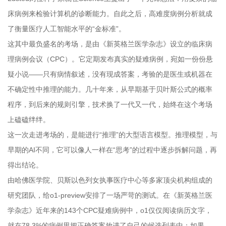
床病例来检验计算机的诊断能力。自此之后，高难度病例分析就成
了衡量医疗人工智能水平的“金标准”。
这其中最负盛名的考场，是由《新英格兰医学杂志》设立的临床病
理病例会议（CPC）。它定期发布真实的疑难病例，宛如一份份悬
疑小说——只有病情叙述，没有现成答案，考验的是医生或机器在
不确定性中推理的能力。几十年来，从早期基于贝叶斯公式的概率
程序，到后来的规则引擎，技术换了一代又一代，始终在这个考场
上磕磕绊绊。
这一次走进考场的，是能进行“推理”的大型语言模型。推理模型，与
早期的AI不同，它可以像人一样在“思考”的过程中逐步拆解问题，再
得出结论。
由哈佛医学院、贝斯以色列女执事医疗中心等多家顶尖机构组成的
研究团队，给o1-preview安排了一场严苛的测试。在《新英格兰医
学杂志》近年来的143个CPC疑难病例中，o1仅仅阅读病历文字，
就在78.3%的病例里把正确答案放进了自己的候选列表中；如果