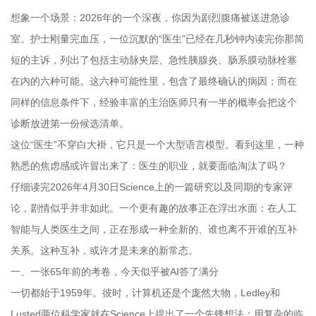
想象一个场景：2026年的一个深夜，你因为剧烈腹痛被送进急诊
室。护士刚量完血压，一位沉默的“医生”已经在几秒钟内读完你那简
短的主诉，列出了包括主动脉夹层、急性胰腺炎、肠系膜动脉栓塞
在内的六种可能。这六种可能性里，包含了最终确认的病因；而在
同样的信息条件下，经验丰富的主治医师只有一半的概率会把这个
诊断放进第一份候选清单。
这位“医生”不穿白大褂，它只是一个大型语言模型。看到这里，一种
熟悉的焦虑感或许冒出来了：医生的职业，就要面临淘汰了吗？
仔细读完2026年4月30日Science上的一篇研究以及同期的专家评
论，剧情似乎并非如此。一个更有趣的故事正在浮出水面：在人工
智能与人类医生之间，正在形成一种全新的、谁也离不开谁的互补
关系。这种互补，或许才是未来的新常态。
一、一张65年前的考卷，今天似乎被AI答了满分
一切都始于1959年。彼时，计算机还是个庞然大物，Ledley和
Lusted两位科学家就在Science上提出了一个先锋想法：用复杂的临