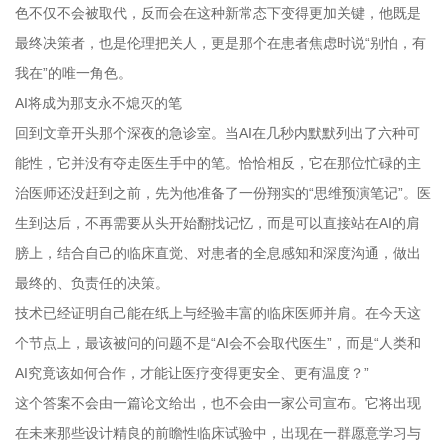
色不仅不会被取代，反而会在这种新常态下变得更加关键，他既是
最终决策者，也是伦理把关人，更是那个在患者焦虑时说“别怕，有
我在”的唯一角色。
AI将成为那支永不熄灭的笔
回到文章开头那个深夜的急诊室。当AI在几秒内默默列出了六种可
能性，它并没有夺走医生手中的笔。恰恰相反，它在那位忙碌的主
治医师还没赶到之前，先为他准备了一份翔实的“思维预演笔记”。医
生到达后，不再需要从头开始翻找记忆，而是可以直接站在AI的肩
膀上，结合自己的临床直觉、对患者的全息感知和深度沟通，做出
最终的、负责任的决策。
技术已经证明自己能在纸上与经验丰富的临床医师并肩。在今天这
个节点上，最该被问的问题不是“AI会不会取代医生”，而是“人类和
AI究竟该如何合作，才能让医疗变得更安全、更有温度？”
这个答案不会由一篇论文给出，也不会由一家公司宣布。它将出现
在未来那些设计精良的前瞻性临床试验中，出现在一群愿意学习与