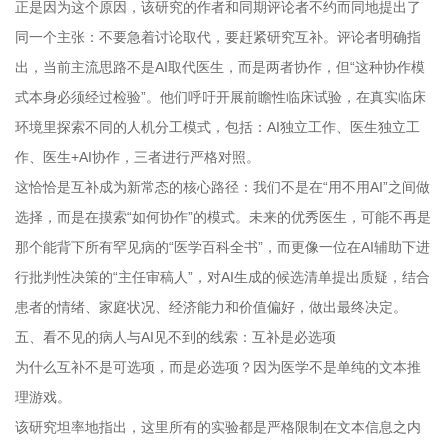
正是因为这个原因，该研究的作者和同期评论者不约而同地提出了
同一个主张：不要急着讨论取代，要赶紧研究互补。评论者明确指
出，当前主流思路不是AI取代医生，而是两者协作，但“这种协作模
式本身必须经过检验”。他们呼吁开展前瞻性临床试验，在真实临床
环境里探索不同的人机分工模式，包括：AI独立工作、医生独立工
作、医生+AI协作，三者进行严格对照。
这恰恰是互补成为新常态的核心路径：我们不是在“用不用AI”之间做
选择，而是在摸索“如何协作”的模式。未来的优秀医生，可能不再是
那个能背下所有罕见病的“医学百科全书”，而更像一位在AI辅助下进
行批判性决策的“主任审稿人”，对AI生成的候选清单提出质疑，结合
患者的情绪、家庭状况、经济能力和价值偏好，做出最终决定。
五、看不见的病人与AI见不到的线索：互补是必选项
为什么互补不是可选项，而是必选项？因为医学不是单纯的文本推
理游戏。
该研究坦率地指出，这里所有的实验都是严格限制在文本信息之内