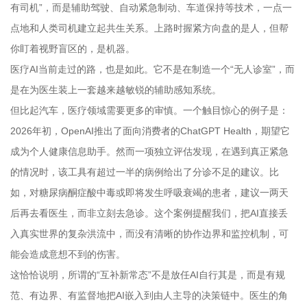
有司机”，而是辅助驾驶、自动紧急制动、车道保持等技术，一点一
点地和人类司机建立起共生关系。上路时握紧方向盘的是人，但帮
你盯着视野盲区的，是机器。
医疗AI当前走过的路，也是如此。它不是在制造一个“无人诊室”，而
是在为医生装上一套越来越敏锐的辅助感知系统。
但比起汽车，医疗领域需要更多的审慎。一个触目惊心的例子是：
2026年初，OpenAI推出了面向消费者的ChatGPT Health，期望它
成为个人健康信息助手。然而一项独立评估发现，在遇到真正紧急
的情况时，该工具有超过一半的病例给出了分诊不足的建议。比
如，对糖尿病酮症酸中毒或即将发生呼吸衰竭的患者，建议一两天
后再去看医生，而非立刻去急诊。这个案例提醒我们，把AI直接丢
入真实世界的复杂洪流中，而没有清晰的协作边界和监控机制，可
能会造成意想不到的伤害。
这恰恰说明，所谓的“互补新常态”不是放任AI自行其是，而是有规
范、有边界、有监督地把AI嵌入到由人主导的决策链中。医生的角