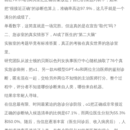
把“很接近正确”的诊断也算上，准确率高达97.9%，这几乎就是一个
满分的成绩了。
单看数字，这简直就是一场完胜。但这真的是在宣告“取代”吗？
二、急诊室的真实情形下，AI成了医生的“第二大脑”
实验室的考题毕竟有标准答案，真正的考验在真实世界的急诊室
里。
研究团队从波士顿的贝斯以色列女执事医疗中心随机抽取了76个真
实急诊病例，把o1、另一款AI模型GPT-4o和两位主治医师的鉴别诊
断，匿名混在一起，交给另外两位不知情的主治医师打分。整个过
程中，评分者不知道哪份诊断来自人类，哪份来自机器。
结果非常耐人寻味。
在信息最有限、时间最紧迫的急诊分诊阶段，o1把正确或非常接近
正确的诊断纳入候选清单的比例是67.1%，而两位医生分别为55.3%
和50.0%。随后，当信息逐渐丰富（医生问诊后、收入病房后），人