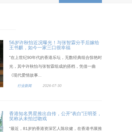
56岁许秋怡近况曝光！与张智霖分手后嫁给
王书麒，如今一家三口很幸福
"在上世纪90年代的香港乐坛，无数经典组合惊艳时
光，其中许秋怡与张智霖组成的搭档，凭借一曲
《现代爱情故事...
行业新闻
2026-07-30
香港知名男星推出自传，公开“表白”汪明荃，
笑称从未拍过吻戏
"最近，81岁的香港资深艺人陈欣健，在香港书展推