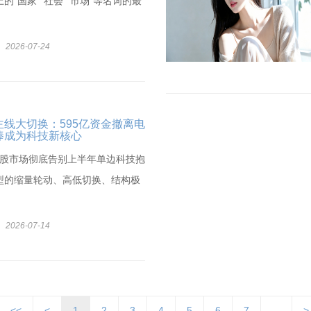
的“国家”“社会”“市场”等名词的最
2026-07-24
线大切换：595亿资金撤离电
棒成为科技新核心
旬A股市场彻底告别上半年单边科技抱
型的缩量轮动、高低切换、结构极
2026-07-14
<<
<
1
2
3
4
5
6
7
...
>