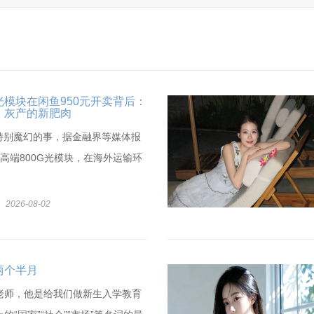
模块在闲鱼950元开卖背后：
，灰产的新肥肉
件特别魔幻的事，据金融界等媒体报
高端800G光模块，在海外运输环
2026-08-02
两个半月
老师，他是给我们做新生入学教育