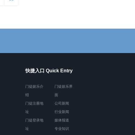
快捷入口 Quick Entry
门徒娱乐介
门徒娱乐界
绍
面
门徒注册地
公司新闻
址
行业新闻
门徒登录地
媒体报道
址
专业知识