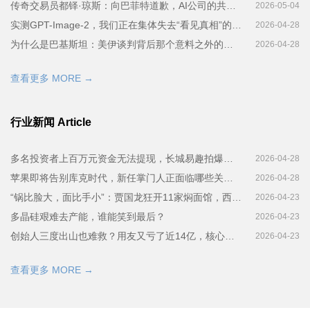
传奇交易员都铎·琼斯：向巴菲特道歉，AI公司的共识是等5000万人死了再说，警告美国股市可能跌35%
2026-05-04
实测GPT-Image-2，我们正在集体失去“看见真相”的能力
2026-04-28
为什么是巴基斯坦：美伊谈判背后那个意料之外的调停者
2026-04-28
查看更多 MORE →
行业新闻 Article
多名投资者上百万元资金无法提现，长城易趣拍爆雷调查：运营方系假国企
2026-04-28
苹果即将告别库克时代，新任掌门人正面临哪些关键转折？
2026-04-28
“锅比脸大，面比手小”：贾国龙狂开11家焖面馆，西贝加速“换壳”自救？
2026-04-23
多晶硅艰难去产能，谁能笑到最后？
2026-04-23
创始人三度出山也难救？用友又亏了近14亿，核心项目BIP面临转型不利
2026-04-23
查看更多 MORE →