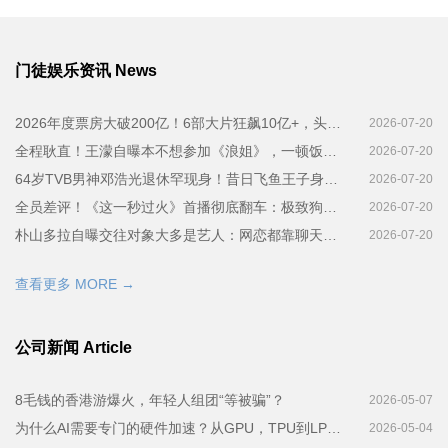
门徒娱乐资讯 News
2026年度票房大破200亿！6部大片狂飙10亿+，头部垄断明显，腰部影片集体遇冷
2026-07-20
全程耿直！王濛自曝本不想参加《浪姐》，一顿饭局喝多误打误撞答应加盟
2026-07-20
64岁TVB男神邓浩光退休罕现身！昔日飞鱼王子身形暴瘦，多年同性绯闻终澄清
2026-07-20
全员差评！《这一秒过火》首播彻底翻车：极致狗血空洞，堪称年度资源浪费烂剧
2026-07-20
朴山多拉自曝交往对象大多是艺人：网恋都靠聊天维持
2026-07-20
查看更多 MORE →
公司新闻 Article
8毛钱的香港游爆火，年轻人组团“等被骗”？
2026-05-07
为什么AI需要专门的硬件加速？从GPU，TPU到LPU的技术演进全景
2026-05-04