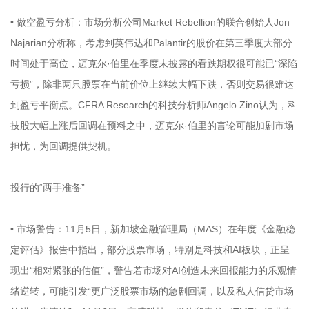
• 做空盈亏分析：市场分析公司Market Rebellion的联合创始人Jon
Najarian分析称，考虑到英伟达和Palantir的股价在第三季度大部分
时间处于高位，迈克尔·伯里在季度末披露的看跌期权很可能已“深陷
亏损”，除非两只股票在当前价位上继续大幅下跌，否则交易很难达
到盈亏平衡点。CFRA Research的科技分析师Angelo Zino认为，科
技股大幅上涨后回调在预料之中，迈克尔·伯里的言论可能加剧市场
担忧，为回调提供契机。
投行的“两手准备”
• 市场警告：11月5日，新加坡金融管理局（MAS）在年度《金融稳
定评估》报告中指出，部分股票市场，特别是科技和AI板块，正呈
现出“相对紧张的估值”，警告若市场对AI创造未来回报能力的乐观情
绪逆转，可能引发“更广泛股票市场的急剧回调，以及私人信贷市场