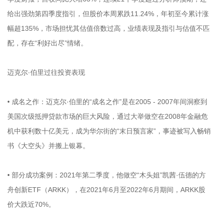
给出强劲第四季度指引，但股价本周累跌11.24%，年初至今累计涨
幅超135%，市场担忧其估值倍数过高，业绩表现及指引与估值不匹
配，存在“利好出尽”情绪。
迈克尔·伯里过往投资表现
• 成名之作：迈克尔·伯里的“成名之作”是在2005 - 2007年间洞察到
美国次级抵押贷款市场的巨大风险，通过大举做空在2008年金融危
机中获利数十亿美元，成为华尔街的“末日预言家”，事迹被写入畅销
书《大空头》并搬上银幕。
• 部分成功案例：2021年第二季度，他做空“木头姐”凯茜·伍德的方
舟创新ETF（ARKK），在2021年6月至2022年6月期间，ARKK股
价大跌近70%。