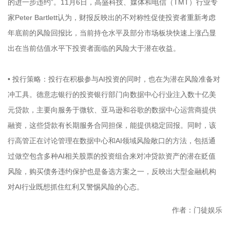
的进一步违约”。11月6日，高盛科技、媒体和电信（TMT）行业专
家Peter Bartlett认为，财报反映出的不对称性促使投资者重新考虑
年底前的风险回报比，当前持仓水平及部分市场板块快速上涨凸显
出在当前估值水平下投资者面临的风险大于潜在收益。
• 投行策略：投行在积极参与AI投资的同时，也在为潜在风险准备对
冲工具。德意志银行的投资银行部门向数据中心行业注入数十亿美
元贷款，主要向服务于微软、亚马逊和谷歌的数据中心运营商提供
融资，这些贷款有长期服务合同担保，能提供稳定回报。同时，该
行高管正在讨论管理在数据中心和AI领域风险敞口的方法，包括通
过做空包含多种AI相关股票的投资组合来对冲贷款资产的潜在贬值
风险，购买债务违约保护也是备选方案之一，反映出大型金融机构
对AI行业既想抓住红利又警惕风险的心态。
作者：门徒娱乐