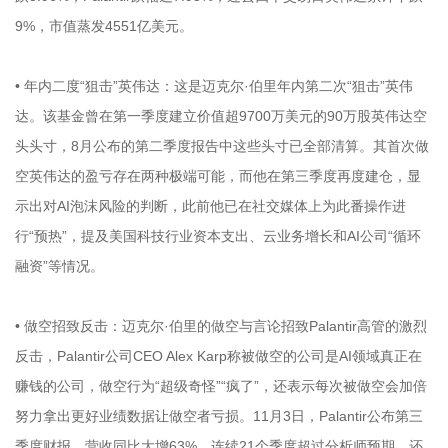
9%，市值蒸发4551亿美元。
• 年内二度“狙击”英伟达：这是迈克尔·伯里年内第二次“狙击”英伟
达。该基金曾在第一季度建立价值超9700万美元的90万股英伟达空
头头寸，8月公布的第二季度报告中这些头寸已全部清算。其首次做
空英伟达的盈亏存在两种极端可能，而他在第三季度再度建仓，显
示出对AI泡沫风险的判断，此前他已在社交媒体上为此番操作进
行“预热”，提及美国科技行业资本支出、云业务增长和AI公司“循环
融资”等情况。
• 做空招致反击：迈克尔·伯里的做空与言论招致Palantir高管的激烈
反击，Palantir公司CEO Alex Karp称被做空的公司是AI领域真正在
赚钱的公司，做空行为“超级奇怪”“疯了”，还表示每次被做空会加倍
努力拿出更好业绩数据让做空者亏损。11月3日，Palantir公布第三
季度财报，营收同比大增63%，连续21个季度超过分析师预期，还