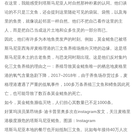
在这里，我能感受到塔斯马尼亚人对自然那种朴素的认同。他们谈
论的不只是三文鱼，还会提到这里随处可见的袋鼠、袋熊，以及海
里的鱼类，就像说起邻居一样自然。他们不把自己看作这里的主
人，而是把自己当成这片土地和众多生灵的一部分而已。
因此，他们有许多为本地鱼类发声的时刻。例如，莫金鳐鱼已被塔
斯马尼亚西海岸麦格理港的三文鱼养殖场推向灭绝的边缘。这是塔
斯马尼亚本土的古老鱼类，与恐龙同时期出现。这是他们反对集约
化三文鱼养殖的理由之一：养殖导致莫金鳐鱼唯一的栖息地麦格里
港的氧气含量急剧下降，2017~2018年，由于养鱼场存货过多，麦
格理港遭遇了严重的低氧事件，100多万条养殖三文鱼和鳟鱼因此死
亡，也可能导致了数百条莫金鳐鱼的死亡。
如今，莫金鳐鱼濒临灭绝，人们担心其数量已不足1000条。
好莱坞演员莱昂纳多·迪卡普里奥多次在instagram发文，关注麦格里
港极度濒危的塔斯马尼亚鳐鱼。图源：Instagram
塔斯马尼亚本地的餐厅也开始抵制三文鱼。比如每年接待40万人次