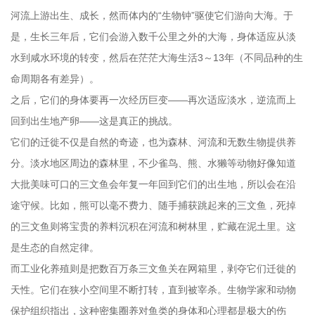
河流上游出生、成长，然而体内的“生物钟”驱使它们游向大海。于
是，生长三年后，它们会游入数千公里之外的大海，身体适应从淡
水到咸水环境的转变，然后在茫茫大海生活3～13年（不同品种的生
命周期各有差异）。
之后，它们的身体要再一次经历巨变——再次适应淡水，逆流而上
回到出生地产卵——这是真正的挑战。
它们的迁徙不仅是自然的奇迹，也为森林、河流和无数生物提供养
分。淡水地区周边的森林里，不少雀鸟、熊、水獭等动物好像知道
大批美味可口的三文鱼会年复一年回到它们的出生地，所以会在沿
途守候。比如，熊可以毫不费力、随手捕获跳起来的三文鱼，死掉
的三文鱼则将宝贵的养料沉积在河流和树林里，贮藏在泥土里。这
是生态的自然定律。
而工业化养殖则是把数百万条三文鱼关在网箱里，剥夺它们迁徙的
天性。它们在狭小空间里不断打转，直到被宰杀。生物学家和动物
保护组织指出，这种密集圈养对鱼类的身体和心理都是极大的伤