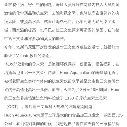
鱼容易生病、寄生虫的问题，养殖人员只好在网箱内投入大量具刺
激性的化学药品和抗生素，去除海虱之际，也降低高密度饲养的疾
病风险，或提高水温，试着让海虱死亡。化学药剂无疑污染了水
域，而水温的提高，也早已超过三文鱼原来可适应的范围，它们都
带给三文鱼和许多动物莫大的痛苦。
今年，塔斯马尼亚再次爆发的反对三文鱼养殖抗议活动，就很好地
验证了Volpato教授的结论。
本次抗议活动的导火索，是澳洲环保局的一份报告。报告提到，在
塔斯马尼亚另一三文鱼生产商，Huon Aquaculture的养殖场附近，
被捕获野生鱼类样本体内的抗生素残留水平甚至比市售三文鱼所允
许的最高值还高出十几倍。原来，今年2月13日至26日期间，Huon
的三文鱼养殖场通过鱼饲料投放了 1133 公斤抗生素土霉素
（OCT），来处理三文鱼群大规模的细菌感染问题。
Huon Aquaculture隶属于全球最大的肉食品加工企业之一的巴西JBS
公司。看到这则新闻的时候，我想起自己曾在霍巴特的一家精品食