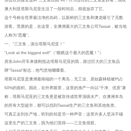
你会欣然接受这种“三文鱼自由”吗？作为曾经的三文鱼爱好者，我在
澳大利亚塔斯马尼亚生活了一段时间后，彻底放弃了它。
这个号称全世界最洁净的岛屿，以新鲜的三文鱼和澳龙吸引了无数
游客。荒唐的是，在这里，全澳洲最大的三文鱼公司Tassal，被当地
人称为“恶魔”。
一、“三文鱼，滚出塔斯马尼亚！”
“Look at the biggest evil!”（“瞧瞧这个最大的恶魔！”）
房东John开车来接刚抵达塔斯马尼亚的我，路过巨大的三文鱼品
牌“Tassal”标志，他气愤地嘟囔着。
塔斯马尼亚是澳洲最南端的一个离岛，无工业、原始森林植被约占
50%的面积。因此，在外界眼里，这里的渔产一向以“干净、优质”著
称，塔斯马尼亚的三文鱼更是被宣传成世界顶级水产。在澳洲本岛
的所有大型超市，都可以找到Tassal生产的三文鱼和其他鱼类。
可真正走到生产地，听到的却是另一种声音：这里许多人坚决不碰
这里生产的三文鱼，因为他们觉得——三文鱼很脏。