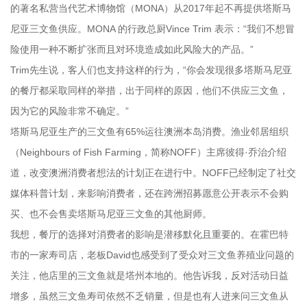
的著名私营当代艺术博物馆（MONA）从2017年起不再提供塔斯马
尼亚三文鱼供应。MONA 的行政总厨Vince Trim 表示：“我们不想冒
险使用一种不断扩张而且对环境造成如此风险大的产品。”
Trim先生说，客人们也支持这样的行为，“你会发现很多塔斯马尼亚
的餐厅都采取同样的举措，出于同样的原因，他们不供应三文鱼，
因为它的风险非常不确定。”
塔斯马尼亚生产的三文鱼有65%运往澳洲本岛消费。渔业邻居组织
（Neighbours of Fish Farming，简称NOFF）主席彼得·乔治介绍
道，改变澳洲消费者想法的计划正在进行中。NOFF已经制定了社交
媒体科普计划，来影响消费者，还在跨洲招募愿意公开表示不会购
买、也不会售卖塔斯马尼亚三文鱼的其他厨师。
我想，餐厅的选择对消费者的影响是潜移默化且重要的。在霍巴特
市的一家寿司店，老板David也感受到了受众对三文鱼养殖业问题的
关注，他店里的三文鱼就是塔州本地的。他告诉我，反对活动日益
增多，虽然三文鱼寿司依然不乏销量，但是也有人进来问三文鱼从