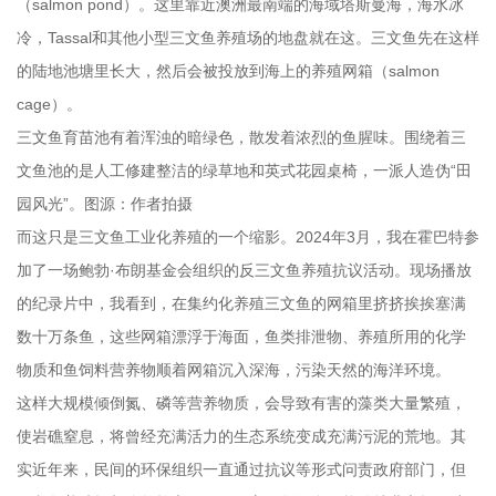
（salmon pond）。这里靠近澳洲最南端的海域塔斯曼海，海水冰
冷，Tassal和其他小型三文鱼养殖场的地盘就在这。三文鱼先在这样
的陆地池塘里长大，然后会被投放到海上的养殖网箱（salmon
cage）。
三文鱼育苗池有着浑浊的暗绿色，散发着浓烈的鱼腥味。围绕着三
文鱼池的是人工修建整洁的绿草地和英式花园桌椅，一派人造伪“田
园风光”。图源：作者拍摄
而这只是三文鱼工业化养殖的一个缩影。2024年3月，我在霍巴特参
加了一场鲍勃·布朗基金会组织的反三文鱼养殖抗议活动。现场播放
的纪录片中，我看到，在集约化养殖三文鱼的网箱里挤挤挨挨塞满
数十万条鱼，这些网箱漂浮于海面，鱼类排泄物、养殖所用的化学
物质和鱼饲料营养物顺着网箱沉入深海，污染天然的海洋环境。
这样大规模倾倒氮、磷等营养物质，会导致有害的藻类大量繁殖，
使岩礁窒息，将曾经充满活力的生态系统变成充满污泥的荒地。其
实近年来，民间的环保组织一直通过抗议等形式问责政府部门，但