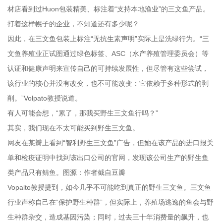
材店看到过Huon包装精美、标注着“支持本地渔业”的三文鱼产品。
打着这样幌子的企业，不知道还有多少呢？
因此，在三文鱼包装上标注“无抗生素声明”实际上是洗绿行为。“三
文鱼养殖业正试图通过绿色标签、ASC（水产养殖管理委员会）等
认证和健康声明来宣传自己的可持续发展性，但尽管有这些尝试，
该行业的核心并没有改变，也不可能改变：它依赖于多种形式的剥
削。”Volpato教授说道。
有人可能会想，“累了，那我买野生三文鱼行吗？”
其实，我们现在不太可能买到野生三文鱼。
网友在某瓣上看到“智利野生三文鱼”广告，但她在该产品的进口报关
单和检疫证明中找到该出口公司的官网，发现该公司生产的野生鱼
类产品只有鲭鱼。图源：作者截自豆瓣
Vopalto教授提到，如今几乎不可能吃到真正的野生三文鱼。三文鱼
行业声称自己在“保护野生种群”，但实际上，养殖场逃逸的鱼会与野
生种群杂交，造成基因污染；同时，过去三十年消费量的飙升，也