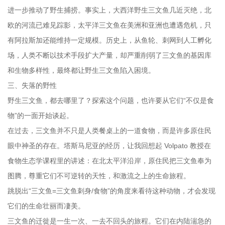
进一步推动了野生捕捞。事实上，大西洋野生三文鱼几近灭绝，北
欧的河流已难见踪影，太平洋三文鱼在美洲和亚洲也遭遇危机，只
有阿拉斯加还能维持一定规模。历史上，从鱼轮、刺网到人工孵化
场，人类不断以技术手段扩大产量，却严重削弱了三文鱼的基因库
和生物多样性，最终都让野生三文鱼陷入困境。
三、失落的野性
野生三文鱼，都去哪里了？探索这个问题，也许要从它们“不仅是食
物”的一面开始谈起。
在过去，三文鱼并不只是人类餐桌上的一道食物，而是许多原住民
眼中神圣的存在。塔斯马尼亚的经历，让我回想起 Volpato 教授在
食物生态学课程里的讲述：在北太平洋沿岸，原住民把三文鱼奉为
图腾，尊重它们不可逆转的天性，和激流之上的生命旅程。
跳脱出“三文鱼=三文鱼刺身/食物”的角度来看待这种动物，才会发现
它们的生命壮丽而凄美。
三文鱼的迁徙是一生一次、一去不回头的旅程。它们在内陆湍急的