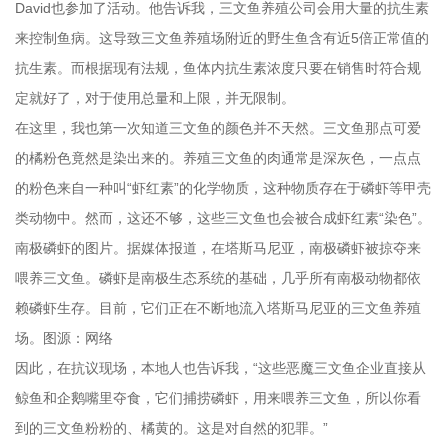
David也参加了活动。他告诉我，三文鱼养殖公司会用大量的抗生素
来控制鱼病。这导致三文鱼养殖场附近的野生鱼含有近5倍正常值的
抗生素。而根据现有法规，鱼体内抗生素浓度只要在销售时符合规
定就好了，对于使用总量和上限，并无限制。
在这里，我也第一次知道三文鱼的颜色并不天然。三文鱼那点可爱
的橘粉色竟然是染出来的。养殖三文鱼的肉通常是深灰色，一点点
的粉色来自一种叫“虾红素”的化学物质，这种物质存在于磷虾等甲壳
类动物中。然而，这还不够，这些三文鱼也会被合成虾红素“染色”。
南极磷虾的图片。据媒体报道，在塔斯马尼亚，南极磷虾被掠夺来
喂养三文鱼。磷虾是南极生态系统的基础，几乎所有南极动物都依
赖磷虾生存。目前，它们正在不断地流入塔斯马尼亚的三文鱼养殖
场。图源：网络
因此，在抗议现场，本地人也告诉我，“这些恶魔三文鱼企业直接从
鲸鱼和企鹅嘴里夺食，它们捕捞磷虾，用来喂养三文鱼，所以你看
到的三文鱼粉粉的、橘黄的。这是对自然的犯罪。”