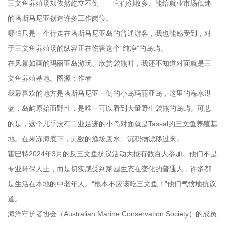
三文鱼养殖场却依然屹立不倒——它们创收多、能给就业市场低迷
的塔斯马尼亚创造许多工作岗位。
哪怕只是一个行走在塔斯马尼亚岛的普通游客，我也能感受到，对
于三文鱼养殖场的纵容正在伤害这个“纯净”的岛屿。
在风景如画的玛丽亚岛游玩、欣赏袋熊时，我还不知道对面就是三
文鱼养殖基地。图源：作者
我最喜欢的地方是塔斯马尼亚一侧的小岛玛丽亚岛，这里的海水湛
蓝，岛屿原始而野性，是唯一可以看到大量野生袋熊的岛屿。可悲
的是，这个几乎没有工业足迹的小岛对面就是Tassal的三文鱼养殖基
地。在果冻海底下，无数的渔场废水、沉积物漂移过来。
霍巴特2024年3月的反三文鱼抗议活动大概有数百人参加。他们不是
专业环保人士，而是切实感受到家园生态在变化的普通人，许多都
是生活在本地的中老年人。“根本不应该吃三文鱼！”他们气愤地抗议
道。
海洋守护者协会（Australian Marine Conservation Society）的成员