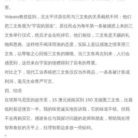
害。
Volpato教授提到，北太平洋原住民与三文鱼的关系截然不同：他们
把三文鱼视为“宇宙的朋友”。原住民会为每年第一条被捕捞上来的三
文鱼举行仪式，然后才会去吃掉它。他们相信，三文鱼是天赐的礼
物和恩典。这样绝不竭泽而渔的态度，实际上是以感激之情享用三
文鱼，以尊敬之心回报三文鱼的慷慨。当三文鱼再次到来，人们会
感受到，这些来自宇宙的馈赠得到了应有的尊重。
对比之下，现代工业养殖把三文鱼仅仅当作商品，一条条被计算成
利润，毫无生命尊严可言。
四、结语
在塔斯马尼亚的超市里，15 澳元就能买到 150 克烟熏三文鱼，比最
低时薪还便宜一半。我的味觉诚实地告诉我，它的味道不错。但我
不会再购买它。感谢各位与我探讨问题的老师和朋友，帮助我在理
智和食欲的天平上，往理智那边多放一些砝码。
"