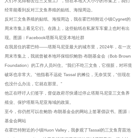
人们不见得都去过三文鱼工厂，但在本地大大小小的市集上，我们
经常能看到反对三文鱼养殖的贴纸、海报周边。
反对三文鱼养殖的贴纸、海报周边，我在霍巴特附近小镇Cygnet的
周末市集上看见它们。在路上，这些贴纸在私家车车窗上也时有出
现。图源：Facebook塔斯马尼亚本地社群
在我居住的霍巴特——塔斯马尼亚最大的城市里，2024年，在一次
周末市集上，我就曾被本地环保组织鲍勃·布朗基金会（Bob Brown
Foundation）的工作人员叫住。“我们不吃三文鱼，它很脏，对环境
破坏也非常大。”他指着不远处 Tassal 的摊位，无奈笑笑，“但现在
也没什么办法，它就在那里。”
他正在呼吁人们签字，督促政府尽快通过停止塔斯马尼亚三文鱼养
殖业、保护塔斯马尼亚海域的政策。
至今，你仍然可以在鲍勃·布朗基金会的网站上签署倡议书。图源：
基金会网站
在霍巴特附近的小镇Huon Valley，我参观了Tassal的三文鱼育苗池