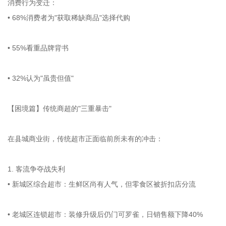
消费行为变迁：
• 68%消费者为"获取稀缺商品"选择代购
• 55%看重品牌背书
• 32%认为"虽贵但值"
【困境篇】传统商超的"三重暴击"
在县城商业街，传统超市正面临前所未有的冲击：
1. 客流争夺战失利
• 新城区综合超市：生鲜区尚有人气，但零食区被折扣店分流
• 老城区连锁超市：装修升级后仍门可罗雀，日销售额下降40%