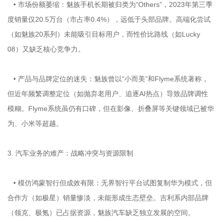
• 市场份额萎缩：魅族手机长期被归类为“Others”，2023年第三季
度销量仅20.5万台（市占率0.4%），远低于头部品牌。高端化尝试
（如魅族20系列）未能吸引目标用户，而性价比路线（如Lucky
08）又缺乏核心竞争力。
• 产品与品牌定位的迷失：魅族曾以“小而美”和Flyme系统著称，
但近年频繁调整定位（如抛弃老用户、追逐AI热点）导致品牌调性
模糊。Flyme系统虽仍有口碑，但在影像、折叠屏等关键领域已被华
为、小米等超越。
3. 汽车业务的难产：战略冲突与资源限制
• 模仿鸿蒙智行但成效有限：无界智行平台试图复制华为模式，但
合作方（如极星）销量惨淡，未能形成生态壁垒。吉利系内部品牌
（领克、极氪）已占据资源，魅族汽车缺乏独立发展的空间。