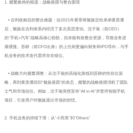
1. 频繁换帅的根源：战略摇摆与整合困境
• 吉利收购后的整合难题：自2021年黄章将魅族交给弟弟黄质潘
后，魅族在吉利体系内经历了多次高层变动。沈子瑜（前CEO）
的“手机+汽车”战略虽雄心勃勃，但未能有效整合资源，导致业务进
展缓慢。苏静（前CFO出身）的上任则更偏向财务和IPO导向，与手
机业务的技术迭代需求存在错位。
• 战略方向频繁调整：从沈子瑜的高端化路线到苏静的性价比策
略，再到黄质潘回归“魅族基因”的表态，频繁的战略摇摆消耗了团队
士气和市场信任。例如，沈子瑜突然宣布“All in AI”并暂停智能手机
项目，引发用户对魅族退出市场的担忧。
2. 手机业务的持续下滑：从“小而美”到“Others”