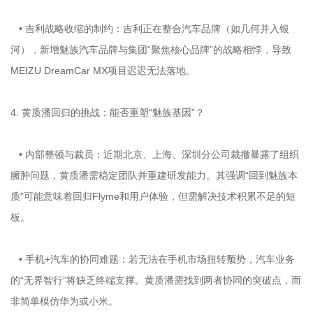
• 吉利战略收缩的制约：吉利正在整合汽车品牌（如几何并入银
河），新增魅族汽车品牌与集团“聚焦核心品牌”的战略相悖，导致
MEIZU DreamCar MX项目迟迟无法落地。
4. 黄质潘回归的挑战：能否重塑“魅族基因”？
• 内部整顿与裁员：近期北京、上海、深圳分公司裁撤暴露了组织
臃肿问题，黄质潘需稳定团队并重建研发能力。其强调“回到魅族本
质”可能意味着回归Flyme和用户体验，但需解决技术积累不足的短
板。
• 手机+汽车的协同难题：若无法在手机市场扭转颓势，汽车业务
的“无界智行”将缺乏终端支撑。黄质潘需找到两者协同的突破点，而
非简单模仿华为或小米。