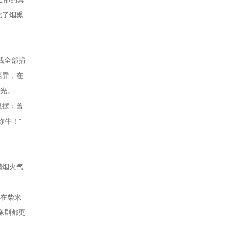
化了烟熏
钱全部捐
离异，在
荣光。
显摆；曾
你牛！”
满烟火气
而在柴米
像剧都更