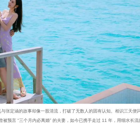
飞与张定涵的故事却像一股清流，打破了无数人的固有认知。相识三天便
对曾被预言 “三个月内必离婚” 的夫妻，如今已携手走过 11 年，用细水长