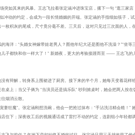
遇，像一场突如其来的风暴。王志飞拉着张定涵冲进珠宝店，撂下一句 “逛三家
看似冲动的约定，会成为一段长情婚姻的开端。张定涵的手指细如筷子，试
出一枚积灰的尾戒，尺寸竟分毫不差。三天后，这对只见过三次面的人，
的海洋：“头婚女神嫁带娃老男人？图他年纪大还是图他不洗澡？”“坐等
他儿子都快和你一样大了！” 新婚夜，更大的考验接踵而至 —— 王志飞的
她没有辩解，转身系上围裙进了厨房。接下来的半个月，她每天变着花样
在桌上；当父子俩为 “当演员还是搞乐队” 吵到掀桌时，她会把两人按在
往往烟消云散。
宠妻狂魔”。张定涵刚想洗碗，他会一把抢过抹布：“手沾洗洁精会糙！” 
酒店住下；深夜收工后的视频通话成了雷打不动的约定，连剧组小年轻都调
志飞与前任 7 年地下恋却始终不婚的过往，张定涵只用三天就收获了他