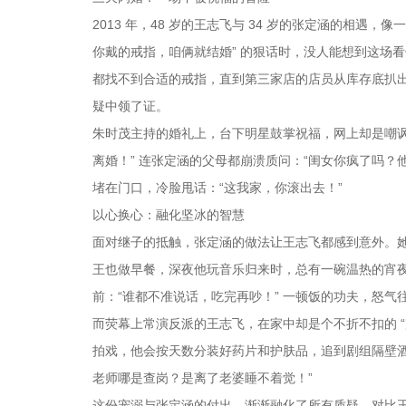
2013 年，48 岁的王志飞与 34 岁的张定涵的相
你戴的戒指，咱俩就结婚” 的狠话时，没人能想到这场
都找不到合适的戒指，直到第三家店的店员从库存底扒
疑中领了证。
朱时茂主持的婚礼上，台下明星鼓掌祝福，网上却是嘲讽
离婚！” 连张定涵的父母都崩溃质问：“闺女你疯了吗？
堵在门口，冷脸甩话：“这我家，你滚出去！”
以心换心：融化坚冰的智慧
面对继子的抵触，张定涵的做法让王志飞都感到意外。
王也做早餐，深夜他玩音乐归来时，总有一碗温热的宵夜
前：“谁都不准说话，吃完再吵！” 一顿饭的功夫，怒气
而荧幕上常演反派的王志飞，在家中却是个不折不扣的 “
拍戏，他会按天数分装好药片和护肤品，追到剧组隔壁
老师哪是查岗？是离了老婆睡不着觉！”
这份宠溺与张定涵的付出，渐渐融化了所有质疑。对比王