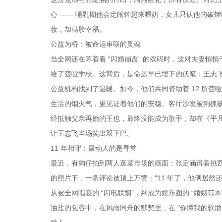
心 —— 哺乳期他会定闹钟起来喂奶，女儿只认他的破
妆，却满脸幸福。
公益为桥：被命运串联的灵魂
当全网还在等着看 “闪婚崩盘” 的戏码时，这对夫妻
给了聋哑学校。这背后，是命运早已埋下的伏笔：王志飞
公益机构找到了温暖。如今，他们共同资助着 12 所聋哑
生活的烟火气，更见证着他们的安稳。客厅沙发被狗抓
经抵触父亲再婚的王也，最终没能成为歌手，却在《平凡
让王志飞当场笑出双下巴。
11 年相守：最动人的是寻常
最近，有狗仔拍到两人逛菜市场的画面：张定涵蹲着挑西
的照片下，一条评论被顶上万赞：“11 年了，他俩居然还
从被全网唱衰的 “闪电联姻”，到成为娱乐圈的 “婚姻范
油盐的包容中，在风雨同舟的默契里，在 “你懂我的软