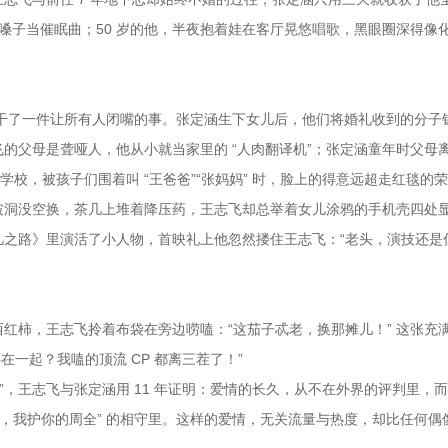
锣嗓子当催眠曲；50 岁的他，半夜抱着娃在客厅晃悠唱歌，黑眼圈深得像
悄悄干了一件让所有人闭嘴的事。张定涵生下女儿后，他们将婚礼收到的分子
的父母是聋哑人，他从小就当家里的 “人肉翻译机”；张定涵童年时父母
学校，被孩子们围着叫 “王爸爸”“张妈妈” 时，脸上的得意远超走红毯的
破洞没空换，茶几上堆着降压药，王志飞却总举着女儿涂鸦的手机壳四处
之路》里演活了小人物，首映礼上他忽然搂住王志飞：“老头，演技还是
红柿，王志飞拎着布袋在旁边唠嗑：“这茄子忒老，换那摊儿！” 这张充
在一起？我嗑的顶流 CP 都离三茬了！”
本”，王志飞与张定涵用 11 年证明：爱情的长久，从不在外界的评判里，
肋，我护你的周全” 的相守里。这样的爱情，无关流量与热度，却比任何偶