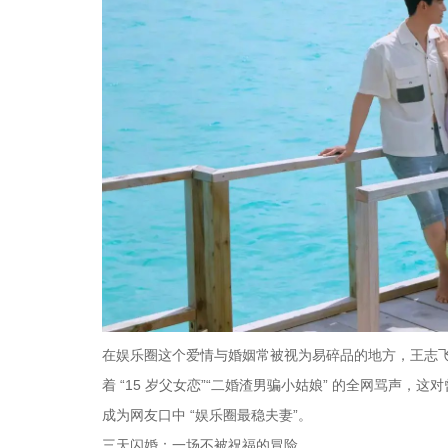
在娱乐圈这个爱情与婚姻常被视为易碎品的地方，王志
着 “15 岁父女恋”“二婚渣男骗小姑娘” 的全网骂声，这
成为网友口中 “娱乐圈最稳夫妻”。
三天闪婚：一场不被祝福的冒险