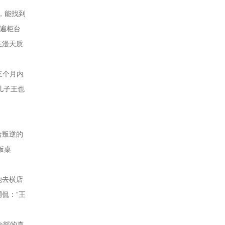
店，能找到
遍柜台
在漫天质
三个月内
儿子王也
给叛逆的
饭桌
她去横店
侃：“王
全部的真