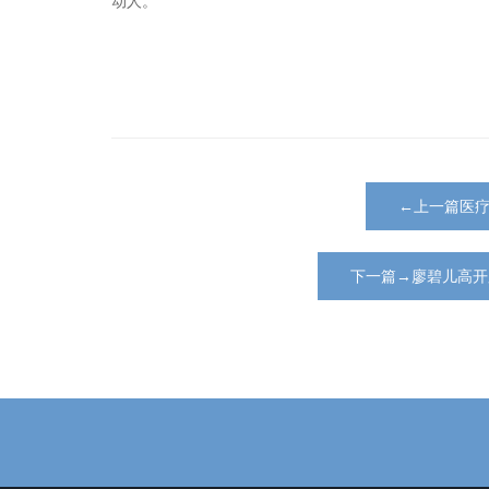
动人。
←上一篇医
下一篇→廖碧儿高开