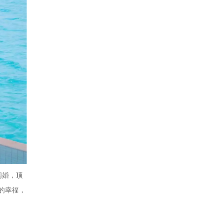
闪婚，顶
流的幸福，