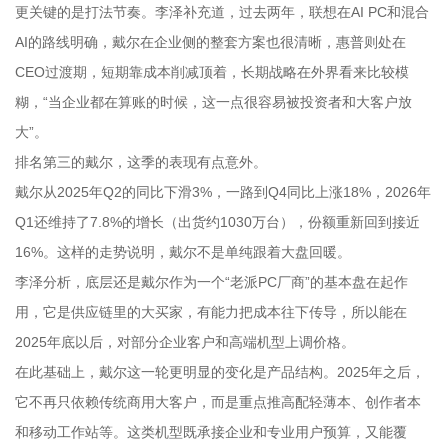
更关键的是打法节奏。李泽补充道，过去两年，联想在AI PC和混合
AI的路线明确，戴尔在企业侧的整套方案也很清晰，惠普则处在
CEO过渡期，短期靠成本削减顶着，长期战略在外界看来比较模
糊，“当企业都在算账的时候，这一点很容易被投资者和大客户放
大”。
排名第三的戴尔，这季的表现有点意外。
戴尔从2025年Q2的同比下滑3%，一路到Q4同比上涨18%，2026年
Q1还维持了7.8%的增长（出货约1030万台），份额重新回到接近
16%。这样的走势说明，戴尔不是单纯跟着大盘回暖。
李泽分析，底层还是戴尔作为一个“老派PC厂商”的基本盘在起作
用，它是供应链里的大买家，有能力把成本往下传导，所以能在
2025年底以后，对部分企业客户和高端机型上调价格。
在此基础上，戴尔这一轮更明显的变化是产品结构。2025年之后，
它不再只依赖传统商用大客户，而是重点推高配轻薄本、创作者本
和移动工作站等。这类机型既承接企业和专业用户预算，又能覆