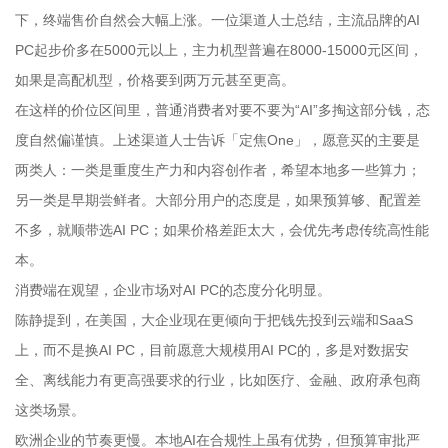
下，终端售价自然会大幅上涨。一位渠道人士总结，主流品牌的AI
PC起步价多在5000元以上，主力机型普遍在8000-15000元区间，
如果是高配机型，价格要到两万元甚至更高。
在这样的价位区间里，普通消费者对要不要为“AI”多掏这部分钱，态
度自然偏谨慎。上述渠道人士告诉「定焦One」，愿意买的主要是
两类人：一类是重度生产力和内容创作者，希望本地多一些算力；
另一类是早期尝鲜者。大部分用户的态度是，如果预算够、配置差
不多，就顺带选AI PC；如果价格差距太大，会优先考虑传统高性能
本。
消费端在观望，企业市场对AI PC的态度分化明显。
陈静提到，在美国，大企业现在更倾向于把钱先投到云端和SaaS
上，而不是换AI PC，目前愿意大规模用AI PC的，多是对数据安
全、离线能力有更高强要求的行业，比如医疗、金融、政府承包商
这类场景。
欧洲企业的节奏更慢。本地AI在合规性上虽有优势，但预算审批严