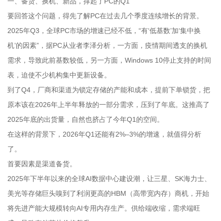
一、备货、换机、新品，撑起了PC的Q1
要回答这个问题，得先了解PC在过去几个季度连续增长的背景。
2025年Q3，全球PC市场的增速已经不低，“有‘低基数’加‘集中换
机’的因素”，据PC从业者李泽分析，一方面，疫情期间透支的换机
需求，导致此前基数较低，另一方面，Windows 10停止支持的时间
表，迫使不少机构集中更新设备。
到了Q4，厂商和渠道为锁定存储的产能和成本，提前下单锁货，把
原本该在2026年上半年释放的一部分需求，压到了年底。这推高了
2025年底的出货量，自然也挤占了今年Q1的空间。
在这样的背景下，2026年Q1还能有2%–3%的增速，就值得分析
了。
首要因素是渠道备货。
2025年下半年以来的全球AI数据中心建设潮，让三星、SK海力士、
美光等存储巨头嗅到了利润更高的HBM（高带宽内存）商机，开始
将先进产能大规模转向AI专用内存生产。供给端收缩，需求端旺