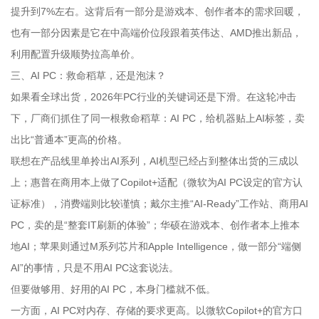
提升到7%左右。这背后有一部分是游戏本、创作者本的需求回暖，
也有一部分因素是它在中高端价位段跟着英伟达、AMD推出新品，
利用配置升级顺势拉高单价。
三、AI PC：救命稻草，还是泡沫？
如果看全球出货，2026年PC行业的关键词还是下滑。在这轮冲击
下，厂商们抓住了同一根救命稻草：AI PC，给机器贴上AI标签，卖
出比“普通本”更高的价格。
联想在产品线里单拎出AI系列，AI机型已经占到整体出货的三成以
上；惠普在商用本上做了Copilot+适配（微软为AI PC设定的官方认
证标准），消费端则比较谨慎；戴尔主推“AI-Ready”工作站、商用AI
PC，卖的是“整套IT刷新的体验”；华硕在游戏本、创作者本上推本
地AI；苹果则通过M系列芯片和Apple Intelligence，做一部分“端侧
AI”的事情，只是不用AI PC这套说法。
但要做够用、好用的AI PC，本身门槛就不低。
一方面，AI PC对内存、存储的要求更高。以微软Copilot+的官方口