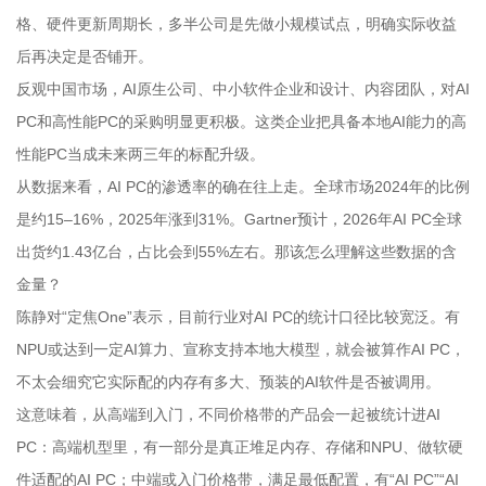
格、硬件更新周期长，多半公司是先做小规模试点，明确实际收益
后再决定是否铺开。
反观中国市场，AI原生公司、中小软件企业和设计、内容团队，对AI
PC和高性能PC的采购明显更积极。这类企业把具备本地AI能力的高
性能PC当成未来两三年的标配升级。
从数据来看，AI PC的渗透率的确在往上走。全球市场2024年的比例
是约15–16%，2025年涨到31%。Gartner预计，2026年AI PC全球
出货约1.43亿台，占比会到55%左右。那该怎么理解这些数据的含
金量？
陈静对“定焦One”表示，目前行业对AI PC的统计口径比较宽泛。有
NPU或达到一定AI算力、宣称支持本地大模型，就会被算作AI PC，
不太会细究它实际配的内存有多大、预装的AI软件是否被调用。
这意味着，从高端到入门，不同价格带的产品会一起被统计进AI
PC：高端机型里，有一部分是真正堆足内存、存储和NPU、做软硬
件适配的AI PC；中端或入门价格带，满足最低配置，有“AI PC”“AI