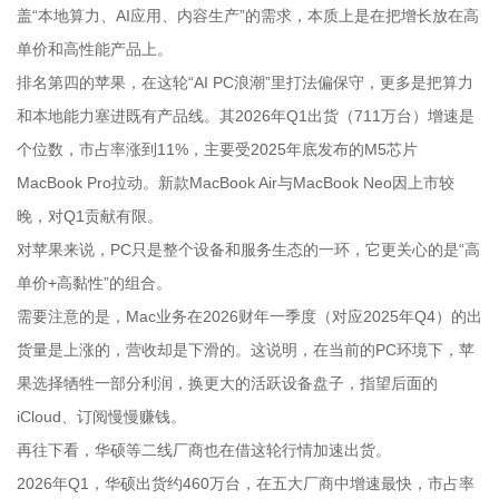
盖“本地算力、AI应用、内容生产”的需求，本质上是在把增长放在高
单价和高性能产品上。
排名第四的苹果，在这轮“AI PC浪潮”里打法偏保守，更多是把算力
和本地能力塞进既有产品线。其2026年Q1出货（711万台）增速是
个位数，市占率涨到11%，主要受2025年底发布的M5芯片
MacBook Pro拉动。新款MacBook Air与MacBook Neo因上市较
晚，对Q1贡献有限。
对苹果来说，PC只是整个设备和服务生态的一环，它更关心的是“高
单价+高黏性”的组合。
需要注意的是，Mac业务在2026财年一季度（对应2025年Q4）的出
货量是上涨的，营收却是下滑的。这说明，在当前的PC环境下，苹
果选择牺牲一部分利润，换更大的活跃设备盘子，指望后面的
iCloud、订阅慢慢赚钱。
再往下看，华硕等二线厂商也在借这轮行情加速出货。
2026年Q1，华硕出货约460万台，在五大厂商中增速最快，市占率