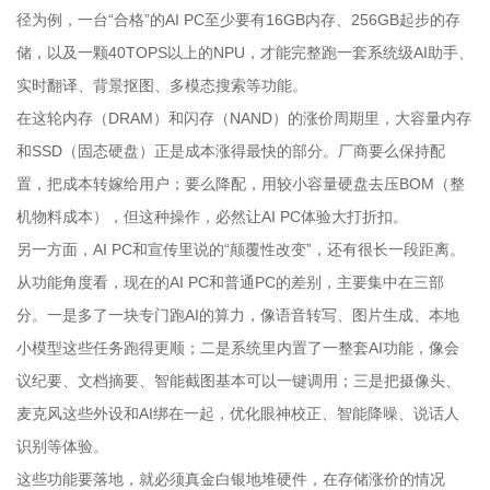
径为例，一台“合格”的AI PC至少要有16GB内存、256GB起步的存
储，以及一颗40TOPS以上的NPU，才能完整跑一套系统级AI助手、
实时翻译、背景抠图、多模态搜索等功能。
在这轮内存（DRAM）和闪存（NAND）的涨价周期里，大容量内存
和SSD（固态硬盘）正是成本涨得最快的部分。厂商要么保持配
置，把成本转嫁给用户；要么降配，用较小容量硬盘去压BOM（整
机物料成本），但这种操作，必然让AI PC体验大打折扣。
另一方面，AI PC和宣传里说的“颠覆性改变”，还有很长一段距离。
从功能角度看，现在的AI PC和普通PC的差别，主要集中在三部
分。一是多了一块专门跑AI的算力，像语音转写、图片生成、本地
小模型这些任务跑得更顺；二是系统里内置了一整套AI功能，像会
议纪要、文档摘要、智能截图基本可以一键调用；三是把摄像头、
麦克风这些外设和AI绑在一起，优化眼神校正、智能降噪、说话人
识别等体验。
这些功能要落地，就必须真金白银地堆硬件，在存储涨价的情况