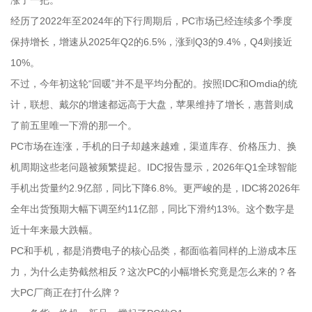
涨了一把。
经历了2022年至2024年的下行周期后，PC市场已经连续多个季度
保持增长，增速从2025年Q2的6.5%，涨到Q3的9.4%，Q4则接近
10%。
不过，今年初这轮“回暖”并不是平均分配的。按照IDC和Omdia的统
计，联想、戴尔的增速都远高于大盘，苹果维持了增长，惠普则成
了前五里唯一下滑的那一个。
PC市场在连涨，手机的日子却越来越难，渠道库存、价格压力、换
机周期这些老问题被频繁提起。IDC报告显示，2026年Q1全球智能
手机出货量约2.9亿部，同比下降6.8%。更严峻的是，IDC将2026年
全年出货预期大幅下调至约11亿部，同比下滑约13%。这个数字是
近十年来最大跌幅。
PC和手机，都是消费电子的核心品类，都面临着同样的上游成本压
力，为什么走势截然相反？这次PC的小幅增长究竟是怎么来的？各
大PC厂商正在打什么牌？