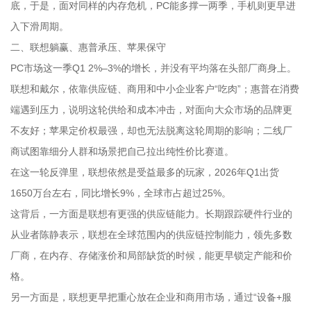
底，于是，面对同样的内存危机，PC能多撑一两季，手机则更早进
入下滑周期。
二、联想躺赢、惠普承压、苹果保守
PC市场这一季Q1 2%–3%的增长，并没有平均落在头部厂商身上。
联想和戴尔，依靠供应链、商用和中小企业客户“吃肉”；惠普在消费
端遇到压力，说明这轮供给和成本冲击，对面向大众市场的品牌更
不友好；苹果定价权最强，却也无法脱离这轮周期的影响；二线厂
商试图靠细分人群和场景把自己拉出纯性价比赛道。
在这一轮反弹里，联想依然是受益最多的玩家，2026年Q1出货
1650万台左右，同比增长9%，全球市占超过25%。
这背后，一方面是联想有更强的供应链能力。长期跟踪硬件行业的
从业者陈静表示，联想在全球范围内的供应链控制能力，领先多数
厂商，在内存、存储涨价和局部缺货的时候，能更早锁定产能和价
格。
另一方面是，联想更早把重心放在企业和商用市场，通过“设备+服