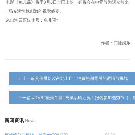
电影《兔儿谣》将于9月5日全国上映，必将会在中元节为观众带来
一场充满惊悚刺激的视觉盛宴。
来自淘票票媒体号：兔儿谣"
作者：门徒娱乐
←上一篇贵价烘焙攻占北上广：消费热潮背后的逻辑与挑战
下一篇→TVB “最美丫鬟” 离巢后晒近况！报名参加选秀节目
新闻资讯
News
孩子的公共模样，藏着一个家庭的...
08-08