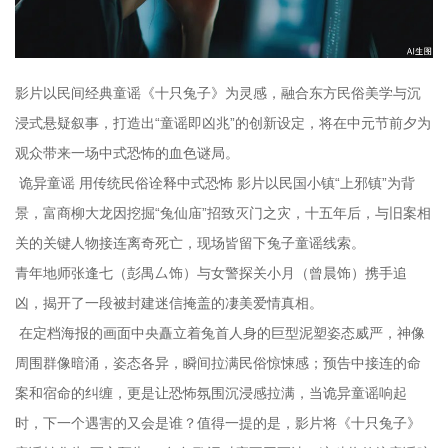
影片以民间经典童谣《十只兔子》为灵感，融合东方民俗美学与沉
浸式悬疑叙事，打造出“童谣即凶兆”的创新设定，将在中元节前夕为
观众带来一场中式恐怖的血色谜局。
诡异童谣 用传统民俗诠释中式恐怖 影片以民国小镇“上邪镇”为背
景，富商柳大龙因挖掘“兔仙庙”招致灭门之灾，十五年后，与旧案相
关的关键人物接连离奇死亡，现场皆留下兔子童谣线索。
青年地师张逢七（彭禺厶饰）与女警探关小月（曾晨饰）携手追
凶，揭开了一段被封建迷信掩盖的凄美爱情真相。
在定档海报的画面中央矗立着兔首人身的巨型泥塑姿态威严，神像
周围群像暗涌，姿态各异，瞬间拉满民俗惊悚感；预告中接连的命
案和宿命的纠缠，更是让恐怖氛围沉浸感拉满，当诡异童谣响起
时，下一个遇害的又会是谁？值得一提的是，影片将《十只兔子》