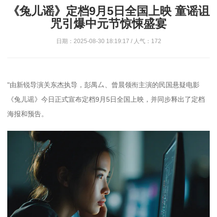
《兔儿谣》定档9月5日全国上映 童谣诅
咒引爆中元节惊悚盛宴
日期：2025-08-30 18:19:17 / 人气：172
"由新锐导演关东杰执导，彭禺厶、曾晨领衔主演的民国悬疑电影
《兔儿谣》今日正式宣布定档9月5日全国上映，并同步释出了定档
海报和预告。