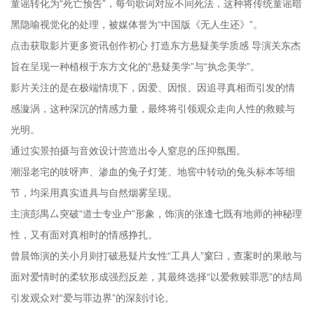
童谣转化为“死亡预告”，每句歌词对应不同死法，这种将传统童谣暗
黑隐喻视觉化的处理，被媒体誉为“中国版《无人生还》”。
点击获取影片更多资讯创作初心 打造东方悬疑美学质感 导演关东杰
旨在呈现一种植根于东方文化的“悬疑美学”与“执念美学”。
影片关注的是在极端情境下，因爱、因恨、因追寻真相而引发的情
感漩涡，这种深沉的情感力量，最终将引领观众走向人性的救赎与
光明。
通过实景拍摄与音效设计营造出令人窒息的压抑氛围。
潮湿老宅的吱呀声、渗血的兔子灯笼、地窖中转动的兔头标本等细
节，均采用真实道具与自然烟雾呈现。
主演彭禺厶突破“道士专业户”形象，饰演的张逢七既有地师的神秘理
性，又有面对真相时的情感挣扎。
曾晨饰演的关小月则打破悬疑片女性“工具人”窠臼，查案时的果敢与
面对爱情时的柔软形成强烈反差，其最终选择“以爱救赎罪恶”的结局
引发观众对“爱与罪边界”的深刻讨论。