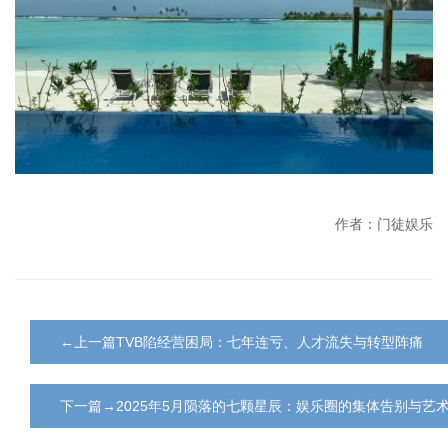
作者：门徒娱乐
←上一篇TVB陷经营困局：七年连亏、人才流失与转型阵痛
下一篇→2025年5月陨落的七颗星辰：娱乐圈的集体告别与艺