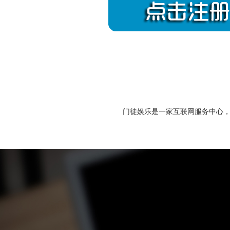
门徒娱乐是一家互联网服务中心，