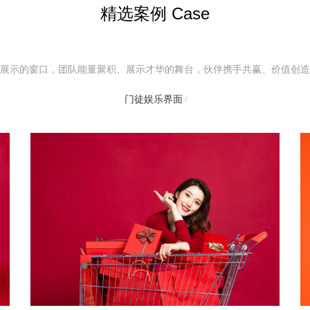
精选案例 Case
展示的窗口，团队能量聚积、展示才华的舞台，伙伴携手共赢、价值创造
门徒娱乐界面
/