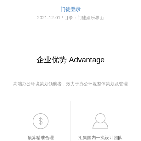
门徒登录
2021-12-01 / 目录：
门徒娱乐界面
企业优势 Advantage
高端办公环境策划领航者，致力于办公环境整体策划及管理
预算精准合理
汇集国内一流设计团队