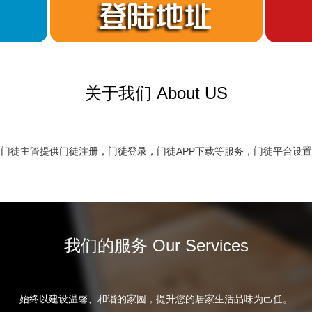
关于我们 About US
门徒主管提供门徒注册，门徒登录，门徒APP下载等服务，门徒平台设
我们的服务 Our Services
始终以建设温馨、和谐的家园，提升您的居家生活品味为己任。