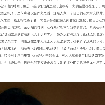
，在泳池的时候，更是不断想往他身边蹭，直接给一旁的金晨都惊呆了。
就整幺蛾子，之前和龚俊合作完之后，送给人家一个自己的超大写真照片
洗出来之后，裱上相框签了名，隔着屏幕都能感受到龚俊的尴尬，她自己还
实实回去演戏吧，至少糊的时候，还有几部能拿得出手的作品。其实在参
比如说她主演的古装剧《大宋少年志》，虽然没有特别爆，但她也凭借这
出了第二季，周雨彤在剧中无论是人设还是演技，都获得了观众的认可。2
吗？除此之外，她还有《我在他乡挺好的》《爱情而已》等现代剧，播出
的。结语对于周雨彤在《花少6》中的表现，有人说这都是节目组的剧本安
嫌。但话说回来，周雨彤的本质还是演员，她的业务能力也算是无可厚非