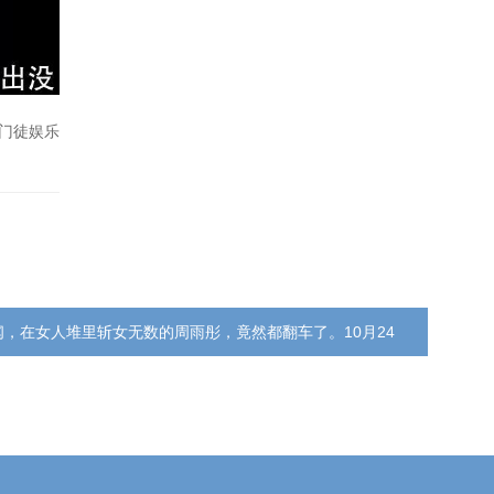
门徒娱乐
闻，在女人堆里斩女无数的周雨彤，竟然都翻车了。10月24