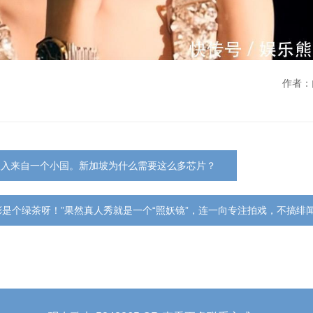
作者：
收入来自一个小国。新加坡为什么需要这么多芯片？
彤是个绿茶呀！”果然真人秀就是一个“照妖镜”，连一向专注拍戏，不搞绯