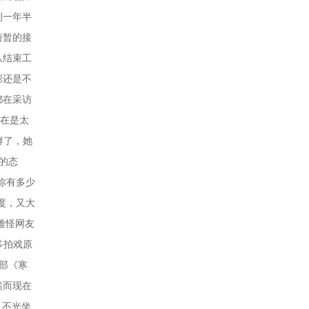
则一年半
短暂的接
从结束工
彤还是不
都在采访
实在是太
鲜了，她
的态
你有多少
度，又大
难怪网友
多拍戏原
部《寒
然而现在
。不光坐