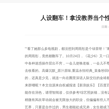
人设翻车！拿没教养当个
日期：2
"“看了她那么多电视剧，都没想到周雨彤是个绿茶呀！”
的周雨彤，竟然都翻车了。10月24日，《花少6》又一
中各种迷惑操作层出不穷，一会儿使唤老板，一会儿不
去收看的。高爆沉默_原汁原味,重温永恒经典_装备秒回
的，还真是少见，就连一向在圈里深谙人际交往的金靖
来群嘲呢？本文信源来自权威报道【新浪娱乐】【百度
能存在润色，请理智阅读，仅供参考!综艺照妖镜，没有
稍微有风吹草动就会被无限放大的职业，但偏偏有些人
艺界，只要是合作过的，男生都能处成兄弟，女生都成了