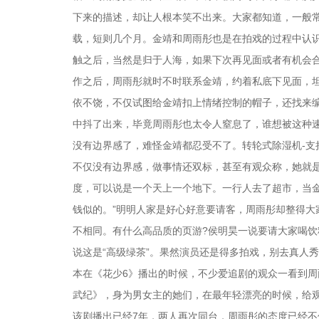
下来的描述，却让人根本笑不出来。大家都知道，一般
载，短则几个月。金靖和周雨彤也是在拍戏的过程中认
触之后，当然是归于人海，如果下次再见面或者有机会
作之后，周雨彤就时不时联系金靖，约着私底下见面，
依不饶，不仅试图给金靖扣上情绪控制的帽子，还找来
中抖了出来，毕竟周雨彤也太令人窒息了，谁想被这种速
没有边界感了，难怪金靖都忍受不了。转轮式除湿机-支
不仅没有边界感，做事情还双标，甚至有观众称，她就
度，可以说是一个天上一个地下。一行人去了超市，当
钱似的。”明明人家是好心好意要请客，周雨彤却整得
不相同。有什么高品质的页游?侯明昊一说要请大家喝饮
说这是“高级绿茶”。果然演员还是得多拍戏，别去真人
本在《花少6》播出的时候，不少爱追剧的观众一看到
武纪》，身为男女主的她们，在最年轻漂亮的时候，给
该剧播出已经7年，两人再次同台，周雨彤的态度已经不