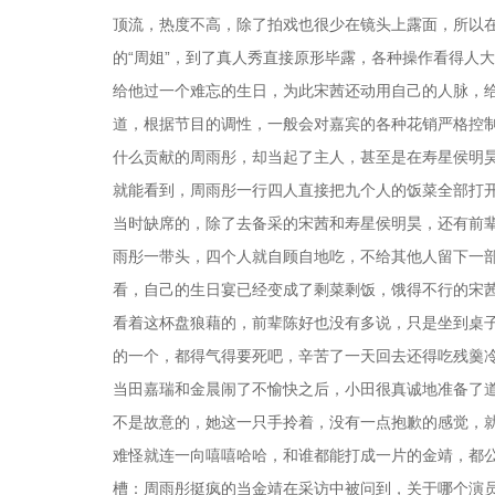
顶流，热度不高，除了拍戏也很少在镜头上露面，所以
的“周姐”，到了真人秀直接原形毕露，各种操作看得人
给他过一个难忘的生日，为此宋茜还动用自己的人脉，给
道，根据节目的调性，一般会对嘉宾的各种花销严格控
什么贡献的周雨彤，却当起了主人，甚至是在寿星侯明昊
就能看到，周雨彤一行四人直接把九个人的饭菜全部打
当时缺席的，除了去备采的宋茜和寿星侯明昊，还有前
雨彤一带头，四个人就自顾自地吃，不给其他人留下一
看，自己的生日宴已经变成了剩菜剩饭，饿得不行的宋
看着这杯盘狼藉的，前辈陈好也没有多说，只是坐到桌
的一个，都得气得要死吧，辛苦了一天回去还得吃残羹
当田嘉瑞和金晨闹了不愉快之后，小田很真诚地准备了
不是故意的，她这一只手拎着，没有一点抱歉的感觉，就让
难怪就连一向嘻嘻哈哈，和谁都能打成一片的金靖，都
槽：周雨彤挺疯的当金靖在采访中被问到，关于哪个演员