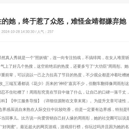
性的她，终于惹了众怒，难怪金靖都嫌弃她
024-10-28 14:30:30 / 人气：257
果然真人秀就是一个“照妖镜”，连一向专注拍戏，不搞绯闻，在女人堆里
口气上了好几个热搜，这空前绝后的热度，还要多亏了“大功臣”周雨彤。
尊重前辈，可以说以一己之力拉高了节目的热度，不少观众都是冲着吐槽
收_三端互通都说《花少》历来的“神经”嘉宾不少，但翻车翻得像周雨彤
都忍不住吐槽了！周雨彤究竟在节目中做了什么，让自己的口碑一落千丈
百科】【申江服务导报】（详细信源附在文章末尾）。为提升文章可读性
边界感虽说自来熟在人际交往中比较吃香，但是一定要有边界感，特别是
不当回事儿。比方说一向爱营销自己好人缘的周雨彤，她的社交圈可以说
“好闺蜜”。最近超火的网页游戏，游戏排行榜，你玩过吗并且因为她的