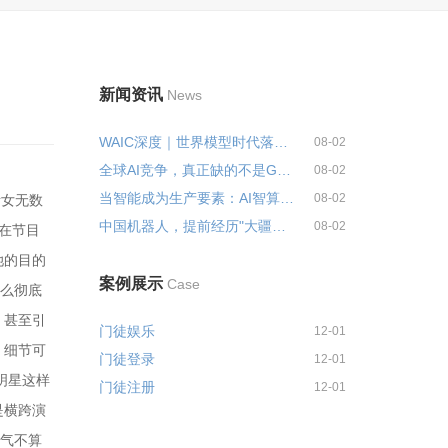
新闻资讯
News
WAIC深度｜世界模型时代落幕“...
08-02
全球AI竞争，真正缺的不是GPU...
08-02
当智能成为生产要素：AI智算、具...
08-02
斩女无数
中国机器人，提前经历"大疆时刻"
08-02
她在节目
她的目的
案例展示
Case
这么彻底
，甚至引
门徒娱乐
12-01
，细节可
门徒登录
12-01
明星这样
门徒注册
12-01
是横跨演
名气不算