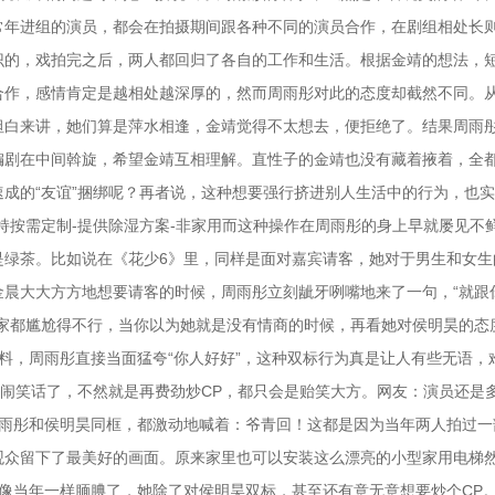
常年进组的演员，都会在拍摄期间跟各种不同的演员合作，在剧组相处长
识的，戏拍完之后，两人都回归了各自的工作和生活。根据金靖的想法，
合作，感情肯定是越相处越深厚的，然而周雨彤对此的态度却截然不同。
坦白来讲，她们算是萍水相逢，金靖觉得不太想去，便拒绝了。结果周雨
编剧在中间斡旋，希望金靖互相理解。直性子的金靖也没有藏着掖着，全
成的“友谊”捆绑呢？再者说，这种想要强行挤进别人生活中的行为，也
持按需定制-提供除湿方案-非家用而这种操作在周雨彤的身上早就屡见不
是绿茶。比如说在《花少6》里，同样是面对嘉宾请客，她对于男生和女生
金晨大大方方地想要请客的时候，周雨彤立刻龇牙咧嘴地来了一句，“就跟
大家都尴尬得不行，当你以为她就是没有情商的时候，再看她对侯明昊的态
料，周雨彤直接当面猛夸“你人好好”，这种双标行为真是让人有些无语，
秀闹笑话了，不然就是再费劲炒CP，都只会是贻笑大方。网友：演员还是
周雨彤和侯明昊同框，都激动地喊着：爷青回！这都是因为当年两人拍过一
观众留下了最美好的画面。原来家里也可以安装这么漂亮的小型家用电梯
像当年一样腼腆了，她除了对侯明昊双标，甚至还有意无意想要炒个CP