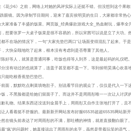
在《花少6》之前，网络上对她的风评实际上还挺不错。但没想到这个果敢
大跌眼镜。因为录制节目期间，迎来了嘉宾侯明昊的生日，大家都非常热
大家准备了丰盛的饭菜。网页版_经典爆款游戏大全_热血耐玩，爆率全
制，想要张罗一大桌子饭菜是很不容易的，所以宋茜可以说是立了大功。
都不在场的情况下，一句“大家先垫巴两口”让场面变得混乱了起来。于
开，大快朵颐地吃了起来，根本没有考虑到是否尊重了其他人。
辈陈好等人，就算是普通同事，吃饭也得等人到齐，这是最起码的礼仪吧
部分没有动过的也就算了，连盖子甚至都不盖一下。等到侯明昊满心欢喜
茜只能吃根香蕉垫巴垫巴。
子前面，默默吃点剩菜填饱肚子。别说看节目的观众了，仅仅是代入一下
冷饭，不黑脸都是给她们留面子了。而这并不是周雨彤唯一一次让人讨厌
道歉礼物。结果东西还没送到金晨手上，周雨彤又自作主张地打开了，且
人看着挺不舒服的。最新新开网站发布好服65535超超65535网站新
公然在镜头前表达了对周雨彤的不满，那吐槽的神情，就差直接翻白眼了
最“疯”的问题时，她直接说出了周雨彤的名字，虽然是带着玩笑的语气