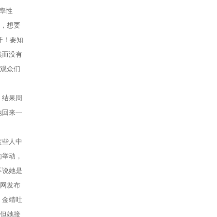
率性
心，想要
开！要知
然而没有
是观众们
。结果周
地回来一
这些人中
的举动，
不说她是
开网发布
。金靖吐
，但她接