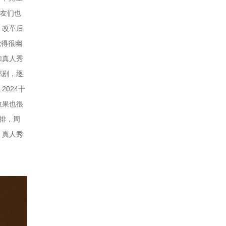
网友们也
。改革后
觉得很幽
加真人秀
部剧，逐
024十
效果也很
排，周
，真人秀