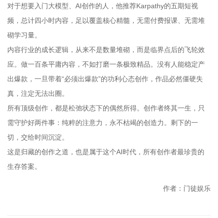
对于想要入门大模型、AI创作的人，他推荐Karpathy的五期短视
频，总计四小时内容，足以覆盖核心精髓，无需付费报课、无需堆
砌学习量。
内容行业的成长逻辑，从来不是数量堆砌，而是临界点后的飞轮效
应。做一百条平庸内容，不如打磨一条极致精品。没有人能稳定产
出爆款，一旦带着“必须出爆款”的功利心态创作，作品必然僵硬失
真，注定无法出圈。
所有顶级创作，都是松弛状态下的偶然所得。创作者终其一生，只
需守护好两件事：纯粹的注意力，永不枯竭的创造力。剩下的一
切，交给时间沉淀。
这是归藏的创作之道，也是属于这个AI时代，所有创作者最珍贵的
生存答案。
作者：门徒娱乐