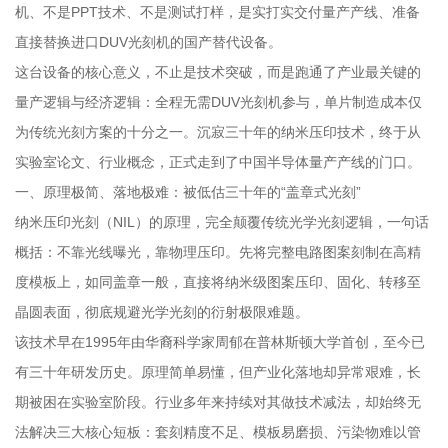
机、不是PPT技术、不是测试打样，是实打实交付量产产线、准备
直接替换进口DUV光刻机的国产替代设备。
这台设备的核心意义，不止是技术突破，而是跑通了产业最关键的
量产逻辑与经济逻辑：全程无需DUV光刻机参与，单片制造成本仅
为传统光刻方案的十分之一。沉寂三十年的纳米压印技术，终于从
实验室论文、行业概念，正式走到了中国半导体量产产线的门口。
一、原理极简、落地极难：被低估三十年的“盖章式光刻”
纳米压印光刻（NIL）的原理，完全颠覆传统光学光刻逻辑，一句话
概括：不靠光线曝光，靠物理压印。先将完整电路图案刻制在高精
度模板上，如同盖章一般，直接将纳米级图案压印、固化、转移至
晶圆表面，彻底规避光学光刻的衍射极限难题。
该技术早在1995年由华裔科学家周郁在普林斯顿大学首创，至今已
有三十年研发历史。原理简单易懂，但产业化落地却异常艰难，长
期被困在实验室阶段。行业多年来持续对其做技术减法，却始终无
法解决三大核心短板：套刻精度不足、模板易磨损、污染物难以管