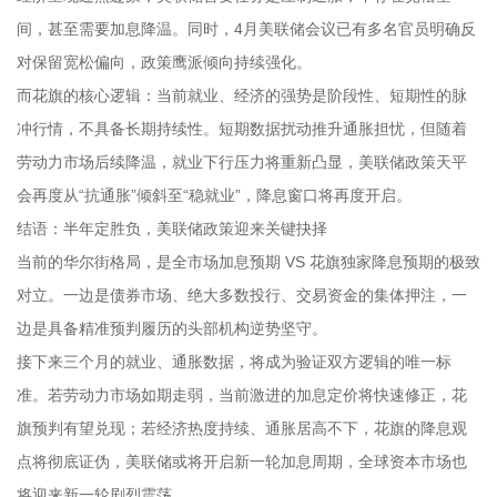
间，甚至需要加息降温。同时，4月美联储会议已有多名官员明确反
对保留宽松偏向，政策鹰派倾向持续强化。
而花旗的核心逻辑：当前就业、经济的强势是阶段性、短期性的脉
冲行情，不具备长期持续性。短期数据扰动推升通胀担忧，但随着
劳动力市场后续降温，就业下行压力将重新凸显，美联储政策天平
会再度从“抗通胀”倾斜至“稳就业”，降息窗口将再度开启。
结语：半年定胜负，美联储政策迎来关键抉择
当前的华尔街格局，是全市场加息预期 VS 花旗独家降息预期的极致
对立。一边是债券市场、绝大多数投行、交易资金的集体押注，一
边是具备精准预判履历的头部机构逆势坚守。
接下来三个月的就业、通胀数据，将成为验证双方逻辑的唯一标
准。若劳动力市场如期走弱，当前激进的加息定价将快速修正，花
旗预判有望兑现；若经济热度持续、通胀居高不下，花旗的降息观
点将彻底证伪，美联储或将开启新一轮加息周期，全球资本市场也
将迎来新一轮剧烈震荡。