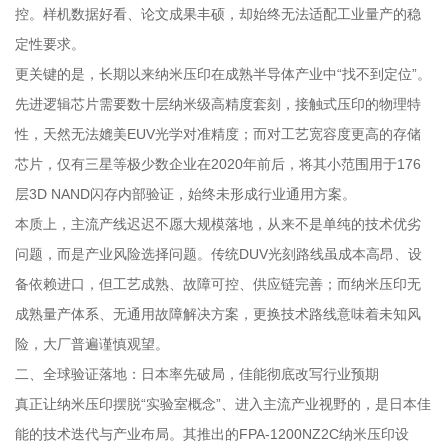
控。样机数据好看、论文成果丰硕，却始终无法适配工业量产的稳
定性要求。
更关键的是，长期以来纳米压印在成熟半导体产业中“找不到定位”。
先进逻辑芯片需要数十层纳米级高精度套刻，接触式压印的物理特
性，天然无法媲美EUV光学对准精度；而对工艺宽容度更高的存储
芯片，仅有三星等极少数企业在2020年前后，将其小范围用于176
层3D NAND闪存内部验证，始终未形成行业通用方案。
本质上，主流产线迟迟不愿大规模落地，从来不是单纯的技术优劣
问题，而是产业风险选择问题。传统DUV光刻路线虽成本高昂、设
备依赖进口，但工艺成熟、故障可控、供应链完善；而纳米压印无
成熟量产体系、无通用故障解决方案，更换技术路线意味着未知风
险，大厂普遍谨慎观望。
二、全球验证落地：日本率先破局，佳能彻底改写行业预期
真正让纳米压印摆脱“实验室概念”、进入主流产业视野的，是日本佳
能的技术迭代与产业布局。其推出的FPA-1200NZ2C纳米压印设