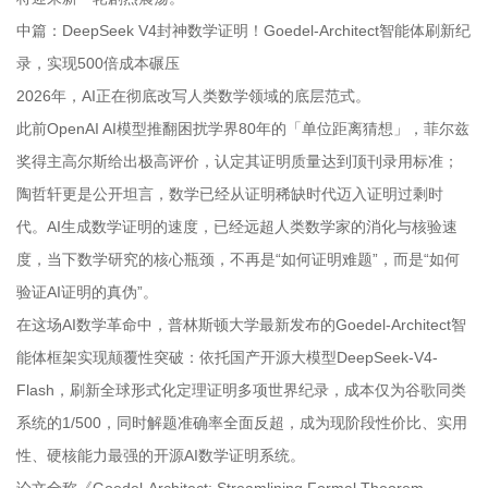
中篇：DeepSeek V4封神数学证明！Goedel-Architect智能体刷新纪
录，实现500倍成本碾压
2026年，AI正在彻底改写人类数学领域的底层范式。
此前OpenAI AI模型推翻困扰学界80年的「单位距离猜想」，菲尔兹
奖得主高尔斯给出极高评价，认定其证明质量达到顶刊录用标准；
陶哲轩更是公开坦言，数学已经从证明稀缺时代迈入证明过剩时
代。AI生成数学证明的速度，已经远超人类数学家的消化与核验速
度，当下数学研究的核心瓶颈，不再是“如何证明难题”，而是“如何
验证AI证明的真伪”。
在这场AI数学革命中，普林斯顿大学最新发布的Goedel-Architect智
能体框架实现颠覆性突破：依托国产开源大模型DeepSeek-V4-
Flash，刷新全球形式化定理证明多项世界纪录，成本仅为谷歌同类
系统的1/500，同时解题准确率全面反超，成为现阶段性价比、实用
性、硬核能力最强的开源AI数学证明系统。
论文全称《Goedel-Architect: Streamlining Formal Theorem