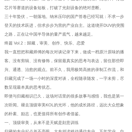
芯片等赛道的设备短板，打破了光刻设备的绝对垄断。
三十年蛰伏，一朝落地。纳米压印的国产答卷已经写就：不求一步
登天的技术跃进，但求步步为营的产业自主。这道绕开DUV的突围
之路，正在让中国半导体的量产底气，越来越足。
终篇 Vol.2：歸藏，审美、创作、快乐、恋爱
我一直想把和藏师傅的每次对谈记录下来，做成一档原汁原味的播
客。没有剪辑、没有修饰，保留最真实的思考与表达，留住那些即
兴、通透、治愈的观点。前不久，我用极简高效的录制工作流，和
归藏完成了一场一小时的深度对谈，全程随录随发，一字未剪，尽
数呈现最本真的思考状态。
即便与归藏相识已久，这场对话里的很多故事与感悟，我也是第一
次听闻。褪去顶级审美KOL的光环，他的成长路径，远比大众想象
的朴素、励志，也更值得所有创作者借鉴。
一、顶级审美，从来不是天赋是刻意训练
归藏的专业起点并不亮眼。大专就读移动通信专业，五年学业，自