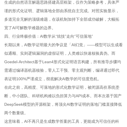
生成的自然语言解题思路搭建高层框架，仅作为策略参考，具体严
谨的形式化证明、逻辑落地全部由系统自主完成。对照实验显示，
多道完全无解的顶级难题，在该机制加持下全部成功破解，大幅拓
宽了AI可解数学难题的边界。
四、行业终极价值：AI数学从“炫技”走向“可信落地”
长期以来，AI数学证明最大的争议是「AI幻觉」——模型可以生成看
似通顺、实则逻辑漏洞的虚假证明，人类难以快速核验真伪。而
Goedel-Architect基于Lean4形式化证明语言构建，所有推导步骤均
需通过编译器机器核验，零人工干预、零主观判断，编译通过即代
表证明100%严谨成立，彻底解决AI数学的可信度危机。
在此之前，高精度、可落地的形式化数学证明，被闭源高价系统垄
断，中小团队、科研机构难以负担算力与API成本。而本次基于国产
DeepSeek模型的开源框架，将顶尖AI数学证明的落地门槛直接降低
两个数量级。
这意味着，AI不再只是生成数学答案的工具，更能成为可信任的科