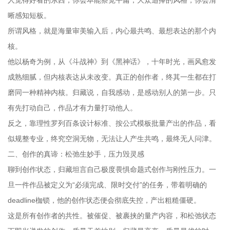
晰感知短板。
所谓风格，就是海量审美输入后，内心最共鸣、最想表达的那个内
核。
他以杨奇为例，从《斗战神》到《黑神话》，十年时光，画风愈发
成熟细腻，但内核表达从未改变。真正的创作者，终其一生都在打
磨同一种精神内核。归藏说，自我感动，是感动别人的第一步。只
有先打动自己，作品才有力量打动他人。
反之，靠理性罗列百条设计标准、按公式模板批量产出的作品，看
似规整专业，终究空洞无物，无法让人产生共鸣，最终无人问津。
二、创作的真谛：松弛生妙手，压力毁灵感
聊到创作状态，归藏坦言自己极度畏惧命题式创作与刚性压力。一
旦一件作品被定义为“必须完成、限时交付”的任务，带着明确的
deadline枷锁，他的创作状态便会彻底失控，产出粗糙僵硬。
这是所有创作者的共性。被催促、被裹挟的量产内容，和松弛状态