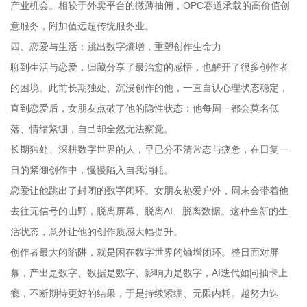
产业机会。相较于外卖平台的微薄抽佣，OPC赛道承载的高价值创
意服务，附加值远超传统服务业。
四、恋爱与生活：跳出数字熵增，重塑创作生命力
聊到生活与恋爱，归藏分享了最治愈的感悟，也解开了很多创作者
的困境。此前长期独处、沉浸创作的他，一直自认心理状态稳定，
直到恋爱后，女朋友点破了他的隐性状态：他每周一都会莫名低
落、情绪紧绷，自己却全然无法察觉。
长期独处、深耕数字世界的人，早已分不清常态与疲惫，在日复一
日的紧绷创作中，慢慢陷入自我消耗。
恋爱让他跳出了封闭的数字闭环。女朋友热爱户外，周末会带着他
去往无信号的山野，脱离屏幕、脱离AI、脱离数据。这种全新的生
活状态，意外让他的创作质感大幅提升。
创作者最大的陷阱，就是困在数字世界的熵增闭环。整日面对屏
幕，产出是数字、数据是数字、影响力是数字，AI迭代如同抽卡上
瘾，不断期待更好的结果，于是持续紧绷、无限内耗。越努力迭