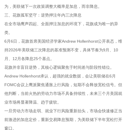
为，美联储下一次政策调整大概率是加息，而非降息。
三、花旗孤军坚守：逆势押注年内三次降息
在全市场鹰声四起、全面押注加息的环境下，花旗成为唯一的异
类。
6月6日，花旗首席美国经济学家Andrew Hollenhorst公开表态，维
持2026年美联储三次降息的基准预测不变，具体节奏为9月、10
月、12月各降息25个基点。
花旗并非盲目逆势，其核心逻辑聚焦于时间差与阶段性错位。
Andrew Hollenhorst承认，超强的就业数据，会让美联储在6月
FOMC会议上鹰派聚焦通胀上行风险，短期不会释放宽松信号。但
他判断，当前火热的劳动力市场不具备持续性，未来三个月美国就
业市场将显著降温、趋于疲软。
一旦劳动力市场走弱、就业下行风险重新抬头，市场会快速修正当
前激进的加息定价，重新交易降息预期，为美联储下半年宽松打开
窗口。