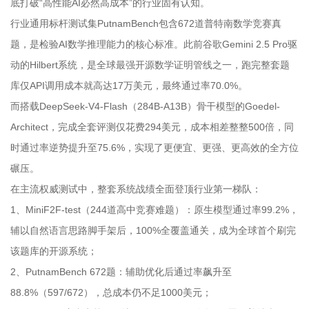
底打破“高性能AI必然高成本”的行业固有认知。
行业通用标杆测试集PutnamBench包含672道普特南数学竞赛真
题，是检验AI数学推理能力的核心标准。此前谷歌Gemini 2.5 Pro驱
动的Hilbert系统，是全球最强开源数学证明管线之一，跑完整套题
库仅API调用成本就高达17万美元，最终通过率70.0%。
而搭载DeepSeek-V4-Flash（284B-A13B）骨干模型的Goedel-
Architect，完成全套评测仅花费294美元，成本相差整整500倍，同
时通过率逆势提升至75.6%，实现了更便宜、更强、更高效的全方位
碾压。
在主流权威测试中，整套系统战绩全面登顶行业第一梯队：
1、MiniF2F-test（244道高中竞赛难题）：原生模型通过率99.2%，
辅以自然语言思路脚手架后，100%全覆盖通关，成为全球首个刷完
该题库的开源系统；
2、PutnamBench 672题：辅助优化后通过率飙升至
88.8%（597/672），总成本仍不足1000美元；