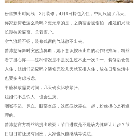
粉丝扒出时间线：3月装修，4月6日拎包入住，中间只隔了几天。
你家新房敢这么急吗？更无奈的是，之前宿舍被偷拍，姐姐们只能
长期拉紧窗帘、关着窗户。
空气流通不畅，装修残留的气味散不出去。
曾沛慈练舞时突然流鼻血，她下意识按压止血的动作很熟练，粉丝
看了挺心疼——这种情况是不是发生过不止一次？一、装修后仓促
入住，姐姐们适应吗？装修完没几天就安排入住，放在日常生活中
也要多考虑考虑。
甲醛释放需要时间，几天确实比较紧张。
姐姐们不是铁人，也会生病。
咽喉不适、鼻血、眼部炎症，这些症状凑在一起，粉丝担心是有道
理的。
曾沛慈官方粉丝站提出质疑：节目进度是不是该为健康让让步？节
目组目前还没有回应，大家也只能继续等说法。