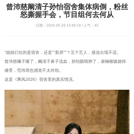
曾沛慈阚清子孙怡宿舍集体病倒，粉丝
怒撕握手会，节目组何去何从
日期：2026-05-29 14:48:19 / 人气：45
"姐姐们住的是宿舍，还是""新房""？五个艺人，接连出现不适。
曾沛慈嗓子哑了，阚清子鼻子流血，孙怡眼睛肿了，谢楠喉咙烧得
难受，范玮琪也感觉不太对劲。
这是《乘风2026》宿舍里的真实情况。