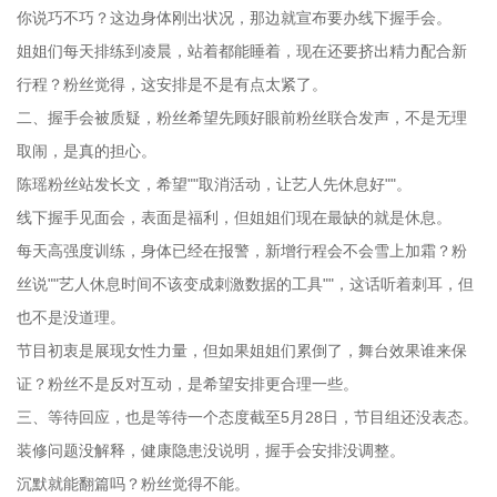
你说巧不巧？这边身体刚出状况，那边就宣布要办线下握手会。
姐姐们每天排练到凌晨，站着都能睡着，现在还要挤出精力配合新
行程？粉丝觉得，这安排是不是有点太紧了。
二、握手会被质疑，粉丝希望先顾好眼前粉丝联合发声，不是无理
取闹，是真的担心。
陈瑶粉丝站发长文，希望""取消活动，让艺人先休息好""。
线下握手见面会，表面是福利，但姐姐们现在最缺的就是休息。
每天高强度训练，身体已经在报警，新增行程会不会雪上加霜？粉
丝说""艺人休息时间不该变成刺激数据的工具""，这话听着刺耳，但
也不是没道理。
节目初衷是展现女性力量，但如果姐姐们累倒了，舞台效果谁来保
证？粉丝不是反对互动，是希望安排更合理一些。
三、等待回应，也是等待一个态度截至5月28日，节目组还没表态。
装修问题没解释，健康隐患没说明，握手会安排没调整。
沉默就能翻篇吗？粉丝觉得不能。