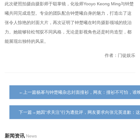
此次硬照拍摄由摄影师于聪掌镜，化妆师Yooyo Keong Ming与钟楚
曦共同完成造型。专业的团队配合钟楚曦自身的魅力，打造出了这
张令人惊艳的封面大片，再次证明了钟楚曦在时尚摄影领域的统治
力。她能够轻松驾驭不同风格，无论是影视角色还是时尚造型，都
能展现出独特的风采。
作者：门徒娱乐
←上一篇杨幂与钟楚曦杂志封面撞衫，网友：撞衫不可怕，谁
下一篇→她因“求关注”行为遭批评，网友要求向张元英道歉：
新闻资讯
News