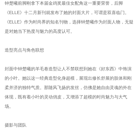
钟楚曦前脚刚拿下本届金鸡奖最佳女配角这一重要荣誉，后脚
《ELLE》十二月新刊就发布了她的封面大片，可谓是双喜临门。
《ELLE》作为时尚界的知名刊物，选择钟楚曦作为封面人物，无疑
是对她当下热度与魅力的高度认可。
造型亮点与角色联想
封面中钟楚曦的羊毛卷造型让人不禁联想到她在《好东西》中饰演
的小叶。她以这一经典造型化身超模，展现出修长舒展的肢体和刚
柔并济的独特气质。那随风飞扬的发丝，仿佛是她自由灵魂的外在
体现，既有着小叶的灵动俏皮，又增添了超模的时尚魅力与大气
场。
摄影与团队