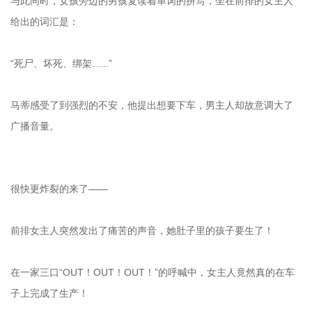
与此同时，女孩旁边的男孩复读着单词的拼写，坐在前排的女主人
给出的词汇是：
“死尸、坏死、绑架......”
马蒂感受了到强烈的不安，他提出想要下车，男主人却故意调大了
广播音量。
很快更炸裂的来了——
前排女主人突然发出了痛苦的声音，她肚子里的孩子要生了！
在一家三口“OUT！OUT！OUT！”的呼喊中，女主人竟然真的在车
子上完成了生产！