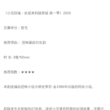
《小丑回魂：欢迎来到德里镇 第一季》2025
豆瓣评分：暂无
推荐理由： 恐怖爆款衍生剧
时 长: 8集*60min
推荐指数：★★★★
本剧改编自恐怖小说大师史蒂芬·金1986年出版的同名小说。
剧版发生在影版的27年前，讲述小丑潘尼怀斯的起源故事，没看过