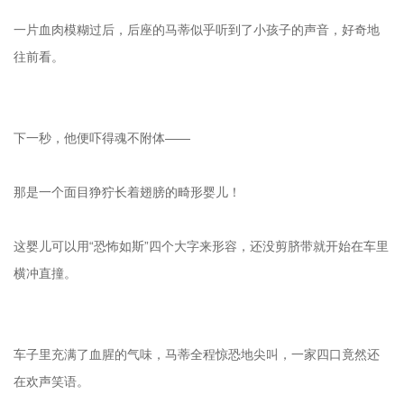
一片血肉模糊过后，后座的马蒂似乎听到了小孩子的声音，好奇地
往前看。
下一秒，他便吓得魂不附体——
那是一个面目狰狞长着翅膀的畸形婴儿！
这婴儿可以用“恐怖如斯”四个大字来形容，还没剪脐带就开始在车里
横冲直撞。
车子里充满了血腥的气味，马蒂全程惊恐地尖叫，一家四口竟然还
在欢声笑语。