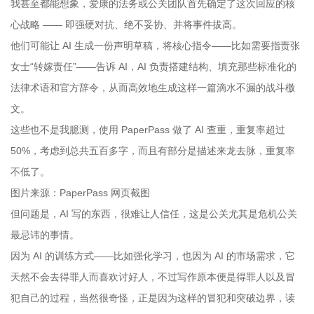
我甚至都能想象，爱康的法务或公关团队首先确定了这次回应的核
心战略 —— 即强硬对抗、绝不妥协、并将事件拔高。
他们可能让 AI 生成一份声明草稿，将核心指令——比如需要指责张
女士“转嫁责任”——告诉 AI，AI 负责搭建结构、填充那些标准化的
法律术语和官方辞令，从而高效地生成这样一篇滴水不漏的战斗檄
文。
这些也不是我臆测，使用 PaperPass 做了 AI 查重，重复率超过
50%，考虑到总共五百多字，而且有部分是描述来龙去脉，重复率
不低了。
图片来源：PaperPass 网页截图
但问题是，AI 写的东西，很难让人信任，这是公关尤其是危机公关
最忌讳的事情。
因为 AI 的训练方式——比如强化学习，也因为 AI 的市场需求，它
天然不会去得罪人而喜欢讨好人，不过写作原本便是得罪人以及冒
犯自己的过程，当然很奇怪，正是因为这样的冒犯和突破边界，读