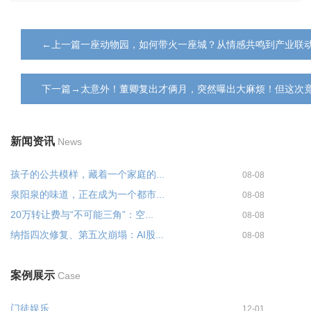
←上一篇一座动物园，如何带火一座城？从情感共鸣到产业联
下一篇→太意外！董卿复出才俩月，突然曝出大麻烦！但这次
新闻资讯
News
孩子的公共模样，藏着一个家庭的...
08-08
泉阳泉的味道，正在成为一个都市...
08-08
20万转让费与“不可能三角”：空...
08-08
纳指四次修复、第五次崩塌：AI股...
08-08
案例展示
Case
门徒娱乐
12-01