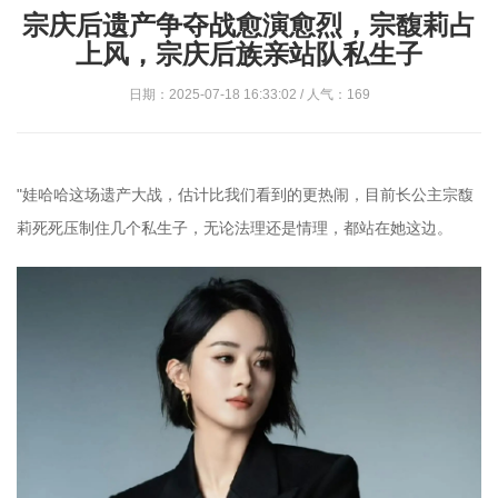
宗庆后遗产争夺战愈演愈烈，宗馥莉占
上风，宗庆后族亲站队私生子
日期：2025-07-18 16:33:02 / 人气：169
"娃哈哈这场遗产大战，估计比我们看到的更热闹，目前长公主宗馥
莉死死压制住几个私生子，无论法理还是情理，都站在她这边。