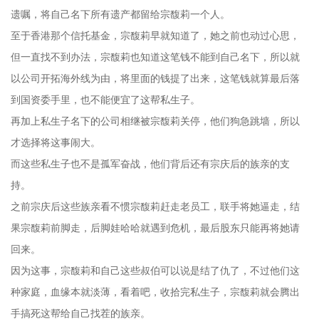
遗嘱，将自己名下所有遗产都留给宗馥莉一个人。
至于香港那个信托基金，宗馥莉早就知道了，她之前也动过心思，
但一直找不到办法，宗馥莉也知道这笔钱不能到自己名下，所以就
以公司开拓海外线为由，将里面的钱提了出来，这笔钱就算最后落
到国资委手里，也不能便宜了这帮私生子。
再加上私生子名下的公司相继被宗馥莉关停，他们狗急跳墙，所以
才选择将这事闹大。
而这些私生子也不是孤军奋战，他们背后还有宗庆后的族亲的支
持。
之前宗庆后这些族亲看不惯宗馥莉赶走老员工，联手将她逼走，结
果宗馥莉前脚走，后脚娃哈哈就遇到危机，最后股东只能再将她请
回来。
因为这事，宗馥莉和自己这些叔伯可以说是结了仇了，不过他们这
种家庭，血缘本就淡薄，看着吧，收拾完私生子，宗馥莉就会腾出
手搞死这帮给自己找茬的族亲。