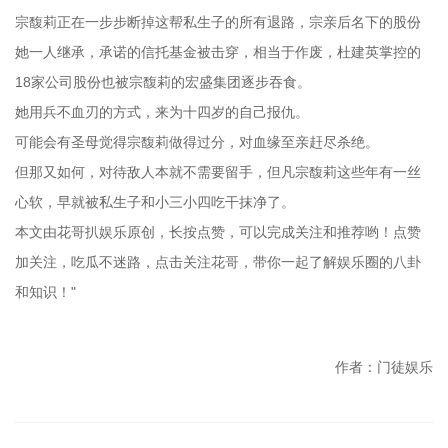
宗馥莉正在一步步断掉这帮私生子的所有退路，宗亲后名下的股份
她一人继承，承诺的信托基金被击穿，相当于作废，杜建英掌控的
18家公司股份也被宗馥莉的宏盛集团逐步吞食。
她用兵不血刃的方式，来为十四岁的自己报仇。
可能会有圣母觉得宗馥莉做得过分，对血缘至亲赶尽杀绝。
但那又如何，对待敌人本就不需要留手，但凡宗馥莉这些年有一丝
心软，早就被私生子和小三小四吃干抹净了。
本文由花哥扒娱乐原创，长按点赞，可以完成关注和推荐哟！点赞
加关注，吃瓜不迷路，点击关注花哥，带你一起了解娱乐圈的八卦
和知识！"
作者：门徒娱乐