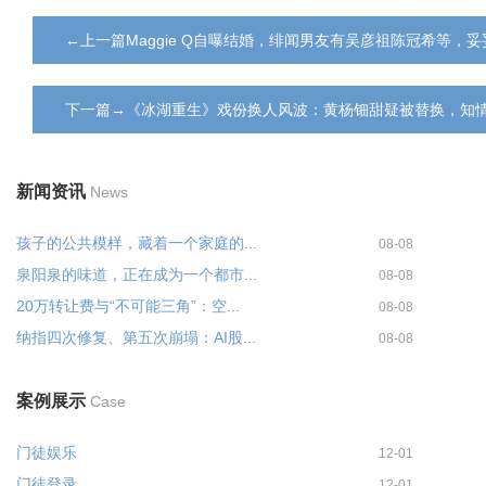
←上一篇Maggie Q自曝结婚，绯闻男友有吴彦祖陈冠希等，
下一篇→《冰湖重生》戏份换人风波：黄杨钿甜疑被替换，知情
新闻资讯
News
孩子的公共模样，藏着一个家庭的...
08-08
泉阳泉的味道，正在成为一个都市...
08-08
20万转让费与“不可能三角”：空...
08-08
纳指四次修复、第五次崩塌：AI股...
08-08
案例展示
Case
门徒娱乐
12-01
门徒登录
12-01