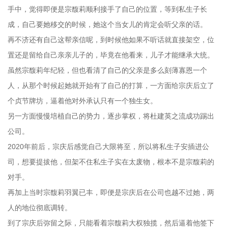
手中，觉得即便是宗馥莉顺利接手了自己的位置，等到私生子长
成，自己要她移交的时候，她这个当女儿的肯定会听父亲的话。
再不济还有自己这帮亲信呢，到时候他如果不听话就直接架空，位
置还是留给自己亲亲儿子的，毕竟在他看来，儿子才能继承大统。
虽然宗馥莉年纪轻，但也看清了自己的父亲是多么刻薄寡恩一个
人，从那个时候起她就开始有了自己的打算，一方面给宗庆后立了
个贞节牌坊，逼着他对外承认只有一个独生女。
另一方面慢慢培植自己的势力，逐步掌权，将杜建英之流成功踢出
公司。
2020年前后，宗庆后感觉自己大限将至，所以将私生子安插进公
司，想要提拔他，但架不住私生子实在太废物，根本不是宗馥莉的
对手。
再加上当时宗馥莉羽翼已丰，即便是宗庆后在公司也越不过她，两
人的地位彻底调转。
到了宗庆后弥留之际，只能看着宗馥莉大权独揽，然后逼着他签下