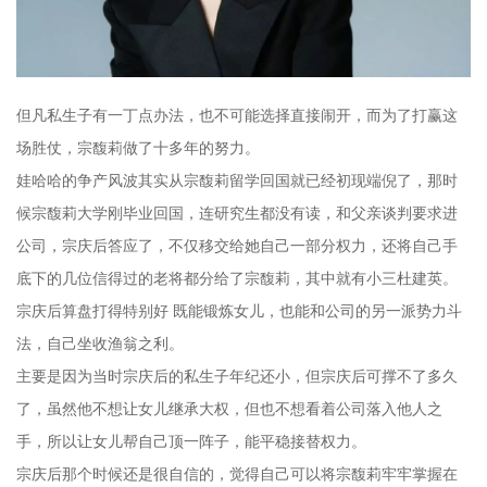
但凡私生子有一丁点办法，也不可能选择直接闹开，而为了打赢这
场胜仗，宗馥莉做了十多年的努力。
娃哈哈的争产风波其实从宗馥莉留学回国就已经初现端倪了，那时
候宗馥莉大学刚毕业回国，连研究生都没有读，和父亲谈判要求进
公司，宗庆后答应了，不仅移交给她自己一部分权力，还将自己手
底下的几位信得过的老将都分给了宗馥莉，其中就有小三杜建英。
宗庆后算盘打得特别好 既能锻炼女儿，也能和公司的另一派势力斗
法，自己坐收渔翁之利。
主要是因为当时宗庆后的私生子年纪还小，但宗庆后可撑不了多久
了，虽然他不想让女儿继承大权，但也不想看着公司落入他人之
手，所以让女儿帮自己顶一阵子，能平稳接替权力。
宗庆后那个时候还是很自信的，觉得自己可以将宗馥莉牢牢掌握在