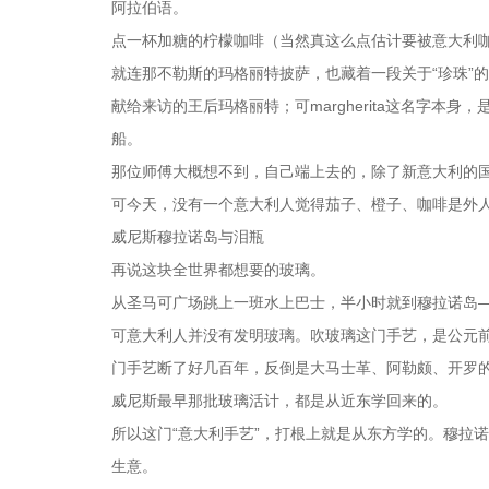
阿拉伯语。
点一杯加糖的柠檬咖啡（当然真这么点估计要被意大利
就连那不勒斯的玛格丽特披萨，也藏着一段关于“珍珠”
献给来访的王后玛格丽特；可margherita这名字本
船。
那位师傅大概想不到，自己端上去的，除了新意大利的
可今天，没有一个意大利人觉得茄子、橙子、咖啡是外
威尼斯穆拉诺岛与泪瓶
再说这块全世界都想要的玻璃。
从圣马可广场跳上一班水上巴士，半小时就到穆拉诺岛
可意大利人并没有发明玻璃。吹玻璃这门手艺，是公元
门手艺断了好几百年，反倒是大马士革、阿勒颇、开罗
威尼斯最早那批玻璃活计，都是从近东学回来的。
所以这门“意大利手艺”，打根上就是从东方学的。穆拉
生意。