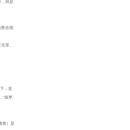
身，就是
山鲁佐德
在光里、
收下；意
，“疯苹
（糖浆）是