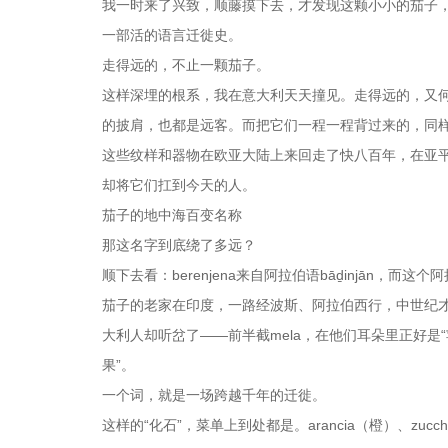
我一时来了兴致，顺藤摸下去，才发现这颗小小的茄子
一部活的语言迁徙史。
走得远的，不止一颗茄子。
这样深埋的根系，我在意大利天天撞见。走得远的，又
的披肩，也都是远客。而把它们一程一程背过来的，同
这些纹样和器物在欧亚大陆上来回走了快八百年，在亚
却将它们扛到今天的人。
茄子的地中海百变名称
那这名字到底绕了多远？
顺下去看：berenjena来自阿拉伯语bāḏinjān，而
茄子的老家在印度，一路经波斯、阿拉伯西行，中世纪才
大利人却听岔了——前半截mela，在他们耳朵里正好是“苹
果”。
一个词，就是一场跨越千年的迁徙。
这样的“化石”，菜单上到处都是。arancia（橙）、zucch