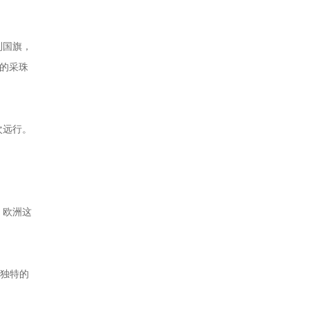
利国旗，
年的采珠
次远行。
，欧洲这
门独特的