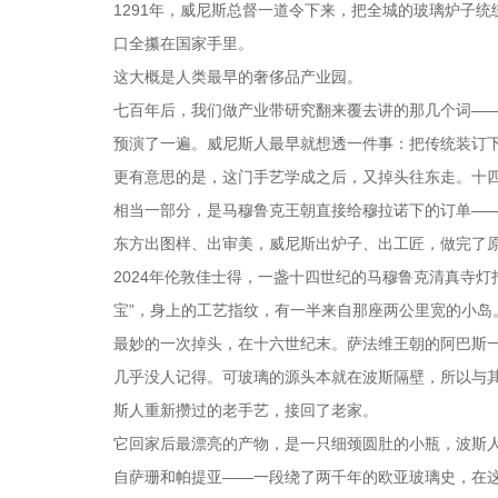
1291年，威尼斯总督一道令下来，把全城的玻璃炉子
口全攥在国家手里。
这大概是人类最早的奢侈品产业园。
七百年后，我们做产业带研究翻来覆去讲的那几个词——
预演了一遍。威尼斯人最早就想透一件事：把传统装订
更有意思的是，这门手艺学成之后，又掉头往东走。十
相当一部分，是马穆鲁克王朝直接给穆拉诺下的订单—
东方出图样、出审美，威尼斯出炉子、出工匠，做完了
2024年伦敦佳士得，一盏十四世纪的马穆鲁克清真寺灯
宝”，身上的工艺指纹，有一半来自那座两公里宽的小岛
最妙的一次掉头，在十六世纪末。萨法维王朝的阿巴斯
几乎没人记得。可玻璃的源头本就在波斯隔壁，所以与其
斯人重新攒过的老手艺，接回了老家。
它回家后最漂亮的产物，是一只细颈圆肚的小瓶，波斯人给
自萨珊和帕提亚——一段绕了两千年的欧亚玻璃史，在