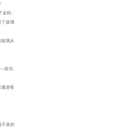
作
了金粉。
进了玻璃
的玻璃从
——按当
普通游客
长盛不衰的