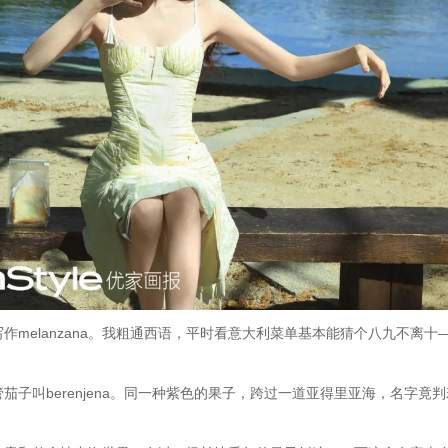
melanzana。我粗通西语，平时看意大利菜单基本能猜个八九不离十
子叫berenjena。同一种紫色的果子，跨过一道亚得里亚海，名字竟判