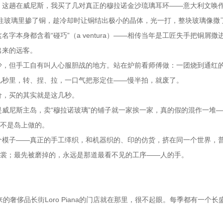
。这趟在威尼斯，我买了几对真正的穆拉诺金沙琉璃耳环——意大利文唤
的金：往玻璃里掺了铜，趁冷却时让铜结出极小的晶体，光一打，整块玻璃像撒
本身都含着“碰巧”（a ventura）——相传当年是工匠失手把铜屑撒
出来的远客。
少，但手工自有叫人心服胆战的地方。站在炉前看师傅做：一团烧到通红
几秒里，转、捏、拉，一口气把形定住——慢半拍，就废了。
价，买的其实就是这几秒。
威尼斯主岛，卖“穆拉诺玻璃”的铺子就一家挨一家，真的假的混作一堆
根不是岛上做的。
个模子——真正的手工缂织，和机器织的、印的仿货，挤在同一个世界，
衣裳；最先被磨掉的，永远是那道最看不见的工序——人的手。
兴留下来的奢侈品长街Loro Piana的门店就在那里，很不起眼。每季都有一个