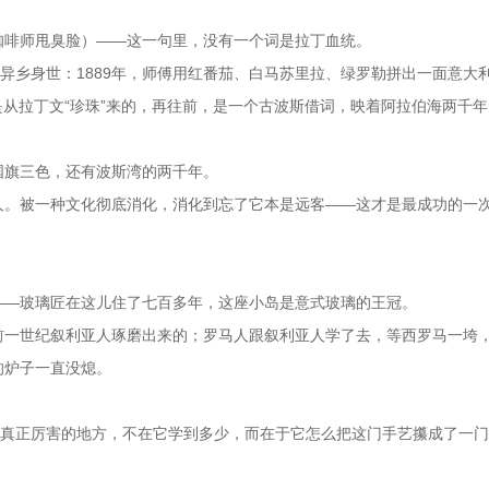
咖啡师甩臭脸）——这一句里，没有一个词是拉丁血统。
的异乡身世：1889年，师傅用红番茄、白马苏里拉、绿罗勒拼出一面意大
身，是从拉丁文“珍珠”来的，再往前，是一个古波斯借词，映着阿拉伯海两千
国旗三色，还有波斯湾的两千年。
人。被一种文化彻底消化，消化到忘了它本是远客——这才是最成功的一
——玻璃匠在这儿住了七百多年，这座小岛是意式玻璃的王冠。
前一世纪叙利亚人琢磨出来的；罗马人跟叙利亚人学了去，等西罗马一垮
的炉子一直没熄。
诺真正厉害的地方，不在它学到多少，而在于它怎么把这门手艺攥成了一