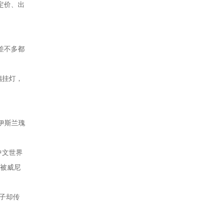
定价、出
差不多都
璃挂灯，
伊斯兰瑰
中文世界
、被威尼
样子却传