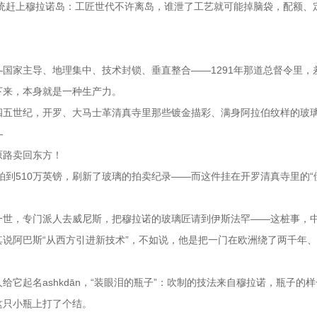
统统赶上穆拉诺岛：工匠世代不许离岛，谁泄了工艺就可能掉脑袋，配额、
国家主导、地理集中、技术封锁、垂直整合——1291年那道总督令里，
下来，本身就是一种生产力。
四五世纪，开罗、大马士革清真寺里那些镀金描彩、满身阿拉伯纹样的玻
—
原路卖回东方！
拍到510万英镑，刷新了玻璃的拍卖纪录——而这件挂在开罗清真寺里的“
。
一世，专门派人去威尼斯，把穆拉诺的玻璃匠请到伊斯法罕——这桩事，
说阿巴斯“从西方引进新技术”，不如说，他是把一门在欧洲绕了两千年
它起名ashkdān，“装眼泪的瓶子”：吹制的技法来自穆拉诺，瓶子的
这只小瓶上打了个结。