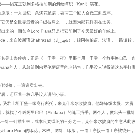
——锡克王朝到多格拉前期的斜纹缂织（Kani）满花。
的原版：十九世纪一条满花披肩，要两三个匠人合做三到五年。
织；可它仍是全世界最贵的羊绒披肩之一，就因为那花样实在太美。
的，而如今Loro Piana只是把它印到了今天最好的羊绒上。
شهرزاد），经阿拉伯语、法语，一路辗转，才落进
里的译名是山鲁佐德，正是《一千零一夜》里那个用一千零一个故事换自己一
 Piana的人，从总部到佛罗伦萨店里的老销售，几乎没人说得清这名字打
当作溢价，一遍遍卖出去。
。它背后，还压着一桩几乎没人讲的小事。
亚美尼亚人，受君士坦丁堡一家商行所托，来克什米尔收披肩。他嫌缂织太慢、太
就找了个叫阿里巴巴（Ali Baba）的缝工搭手。两个人，做出头一批
的花一针一针描出来，成本只要缂织的三分之一，克什米尔披肩的生意从此
Loro Piana的印花，木梭、绣针、印版，一道工序接一道工序被绕开