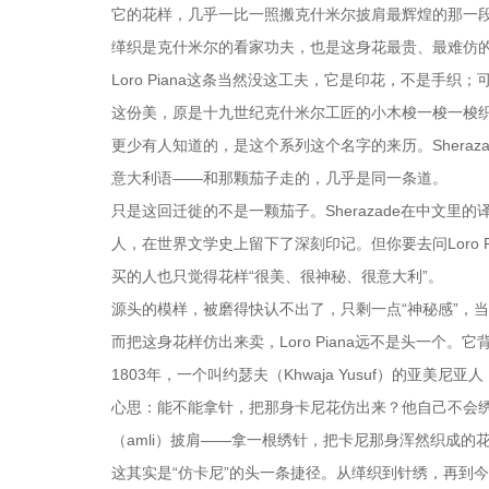
它的花样，几乎一比一照搬克什米尔披肩最辉煌的那一段
缂织是克什米尔的看家功夫，也是这身花最贵、最难仿
Loro Piana这条当然没这工夫，它是印花，不是手
这份美，原是十九世纪克什米尔工匠的小木梭一梭一梭织出来
更少有人知道的，是这个系列这个名字的来历。Sherazade，来自波斯语Shahrazād（
意大利语——和那颗茄子走的，几乎是同一条道。
只是这回迁徙的不是一颗茄子。Sherazade在中文
人，在世界文学史上留下了深刻印记。但你要去问Loro
买的人也只觉得花样“很美、很神秘、很意大利”。
源头的模样，被磨得快认不出了，只剩一点“神秘感”，
而把这身花样仿出来卖，Loro Piana远不是头一个
1803年，一个叫约瑟夫（Khwaja Yusuf）的
心思：能不能拿针，把那身卡尼花仿出来？他自己不会绣，
（amli）披肩——拿一根绣针，把卡尼那身浑然织成
这其实是“仿卡尼”的头一条捷径。从缂织到针绣，再到今天