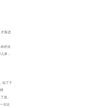
条命的女
哪儿来；
贵，动了个
针绣
改了道。
，一次比