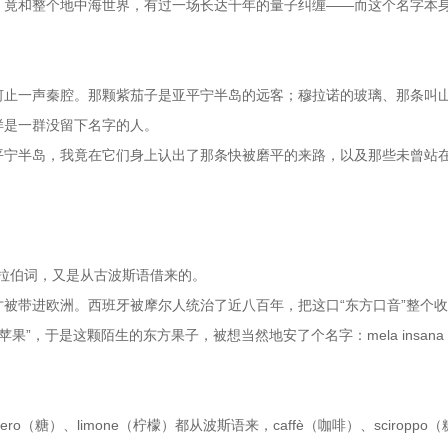
，竟和整个地中海世界，有过一场长达千年的量子纠缠——而这个名字本
何止一声秦腔。那颗紫茄子是亚平宁半岛的远客；穆拉诺的玻璃、那条叫
样是一群没留下名字的人。
平宁半岛，我竟在它们身上认出了那条快被磨平的来路，以及那些未曾站
这个阿拉伯词，又是从古波斯语借来的。
被带进欧洲。西班牙被摩尔人统治了近八百年，把这口“东方口音”整个
果”，于是这颗陌生的东方果子，被想当然地安了个名字：mela insana
ero（糖）、limone（柠檬）都从波斯语来，caffè（咖啡）、sciroppo