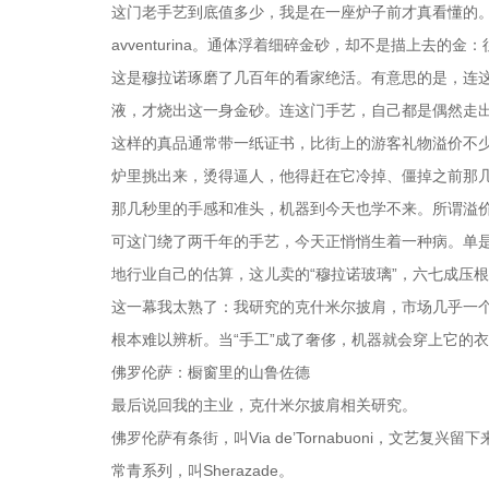
这门老手艺到底值多少，我是在一座炉子前才真看懂的
avventurina。通体浮着细碎金砂，却不是描上去
这是穆拉诺琢磨了几百年的看家绝活。有意思的是，连这名字
液，才烧出这一身金砂。连这门手艺，自己都是偶然走
这样的真品通常带一纸证书，比街上的游客礼物溢价不
炉里挑出来，烫得逼人，他得赶在它冷掉、僵掉之前那
那几秒里的手感和准头，机器到今天也学不来。所谓溢
可这门绕了两千年的手艺，今天正悄悄生着一种病。单是
地行业自己的估算，这儿卖的“穆拉诺玻璃”，六七成压
这一幕我太熟了：我研究的克什米尔披肩，市场几乎一
根本难以辨析。当“手工”成了奢侈，机器就会穿上它的
佛罗伦萨：橱窗里的山鲁佐德
最后说回我的主业，克什米尔披肩相关研究。
佛罗伦萨有条街，叫Via de’Tornabuoni，文艺复
常青系列，叫Sherazade。