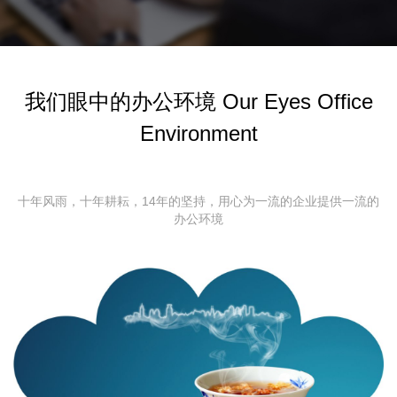
我们眼中的办公环境 Our Eyes Office
Environment
十年风雨，十年耕耘，14年的坚持，用心为一流的企业提供一流的
办公环境