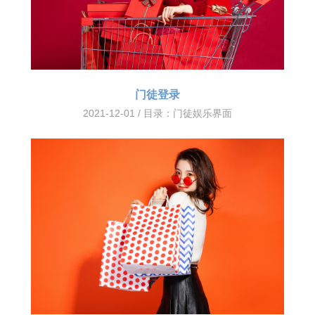
门徒登录
2021-12-01 / 目录：
门徒娱乐界面