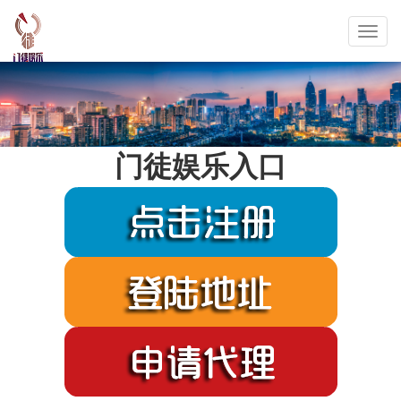
Toggl
navig
门徒娱乐入口