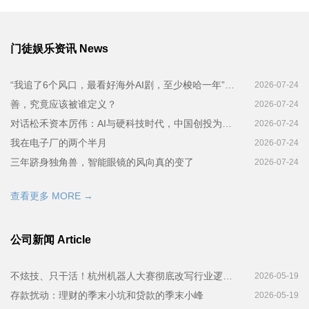
门徒娱乐资讯 News
“我追了6个风口，最看好海外AI剧，至少梭哈一年”｜创业者自述
2026-07-24
善，究竟应该被谁定义？
2026-07-24
对话松禾资本厉伟：AI与硬科技时代，中国创投为什么更需要重新理解“常识、耐心与失败”?
2026-07-24
我在电子厂的两个半月
2026-07-24
三年跻身独角兽，智能眼镜的风向真的变了
2026-07-24
查看更多 MORE →
公司新闻 Article
不炫技、只干活！杭州机器人大赛彻底改写行业逻辑：从表演耍酷到真实上岗
2026-05-19
存款扰动：理财的季末小坑和贷款的季末小峰
2026-05-19