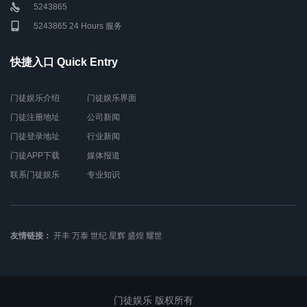
5243865
5243865 24 Hours 服务
快捷入口 Quick Entry
门徒娱乐介绍
门徒娱乐界面
门徒注册地址
公司新闻
门徒登录地址
行业新闻
门徒APP下载
媒体报道
联系门徒娱乐
专业知识
友情链接：
开丰
万泰
世纪
星辉
盛煌
耀世
门徒娱乐 版权所有