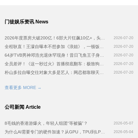
门徒娱乐资讯 News
2026年度票房大破200亿！6部大片狂飙10亿+，头部垄断明显，腰部影片集体遇冷
2026-07-20
全程耿直！王濛自曝本不想参加《浪姐》，一顿饭局喝多误打误撞答应加盟
2026-07-20
64岁TVB男神邓浩光退休罕现身！昔日飞鱼王子身形暴瘦，多年同性绯闻终澄清
2026-07-20
全员差评！《这一秒过火》首播彻底翻车：极致狗血空洞，堪称年度资源浪费烂剧
2026-07-20
朴山多拉自曝交往对象大多是艺人：网恋都靠聊天维持
2026-07-20
查看更多 MORE →
公司新闻 Article
8毛钱的香港游爆火，年轻人组团“等被骗”？
2026-05-07
为什么AI需要专门的硬件加速？从GPU，TPU到LPU的技术演进全景
2026-05-04