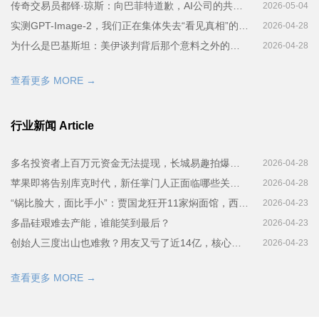
传奇交易员都铎·琼斯：向巴菲特道歉，AI公司的共识是等5000万人死了再说，警告美国股市可能跌35%
2026-05-04
实测GPT-Image-2，我们正在集体失去“看见真相”的能力
2026-04-28
为什么是巴基斯坦：美伊谈判背后那个意料之外的调停者
2026-04-28
查看更多 MORE →
行业新闻 Article
多名投资者上百万元资金无法提现，长城易趣拍爆雷调查：运营方系假国企
2026-04-28
苹果即将告别库克时代，新任掌门人正面临哪些关键转折？
2026-04-28
“锅比脸大，面比手小”：贾国龙狂开11家焖面馆，西贝加速“换壳”自救？
2026-04-23
多晶硅艰难去产能，谁能笑到最后？
2026-04-23
创始人三度出山也难救？用友又亏了近14亿，核心项目BIP面临转型不利
2026-04-23
查看更多 MORE →